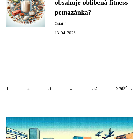
obsahuje oblíbená fitness
pomazánka?
Ostatní
13. 04. 2026
1
2
3
...
32
Starší →