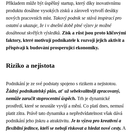
Příkladem může být úspěšný startup, který díky inovativnímu
produktu dosáhne vysokých zisků a zároveň vytvoří desítky
nových pracovních míst.
Takový podnik se stává inspirací pro
ostatní a ukazuje, že i v dnešní době plné výzev je možné
dosáhnout skvělých výsledků.
Zisk a růst jsou proto klíčovými
faktory, které motivují podnikatele k rozvoji jejich aktivit a
přispívají k budování prosperující ekonomiky.
Riziko a nejistota
Podnikání je ze své podstaty spojeno s rizikem a nejistotou.
Žádný podnikatelský plán, ať už sebekvalitněji zpracovaný,
nemůže zaručit stoprocentní úspěch.
Trh je dynamické
prostředí, které se neustále vyvíjí a mění. Co platí dnes, nemusí
platit zítra. Právě tato dynamika a nepředvídatelnost však dává
podnikání jeho jiskru a atraktivitu.
Je to výzva pro kreativní a
flexibilní jedince, kteří se nebojí riskovat a hledat nové cesty.
A