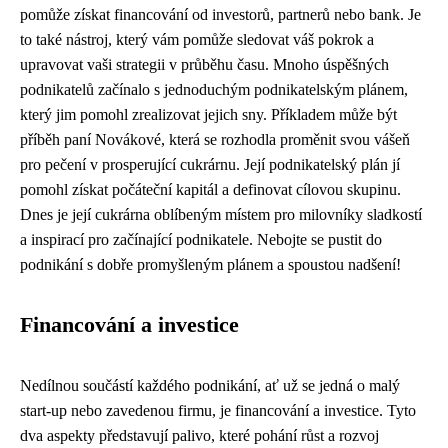
pomůže získat financování od investorů, partnerů nebo bank. Je
to také nástroj, který vám pomůže sledovat váš pokrok a
upravovat vaši strategii v průběhu času. Mnoho úspěšných
podnikatelů začínalo s jednoduchým podnikatelským plánem,
který jim pomohl zrealizovat jejich sny. Příkladem může být
příběh paní Novákové, která se rozhodla proměnit svou vášeň
pro pečení v prosperující cukrárnu. Její podnikatelský plán jí
pomohl získat počáteční kapitál a definovat cílovou skupinu.
Dnes je její cukrárna oblíbeným místem pro milovníky sladkostí
a inspirací pro začínající podnikatele. Nebojte se pustit do
podnikání s dobře promyšleným plánem a spoustou nadšení!
Financování a investice
Nedílnou součástí každého podnikání, ať už se jedná o malý
start-up nebo zavedenou firmu, je financování a investice. Tyto
dva aspekty představují palivo, které pohání růst a rozvoj