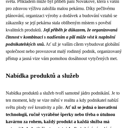
světa. Příkladem může být příběh paní Novákové, která s vášní
pro zdravou výživu založila malou pekárnu. Díky pečlivému
plánování, organizaci výroby a dodávek a budování vztahů se
zákazníky se její pekárna stala oblíbeným místem s pověstí
kvalitních produktů.
Její příběh je důkazem, že organizovaná
činnost v kombinaci s nadšením a pílí může vést k naplnění
podnikatelských snů.
Ať už je vaším cílem vybudovat globální
společnost nebo provozovat malý rodinný podnik, organizovaný
přístup a jasná vize vám pomohou dosáhnout vytyčených met.
Nabídka produktů a služeb
Nabídka produktů a služeb tvoří samotné jádro podnikání. Je to
ten moment, kdy se vize mění v realitu a kdy podnikatel nabízí
světu plody své kreativity a píle.
Ať už se jedná o inovativní
technologii, ručně vyráběné šperky nebo třeba o útulnou
kavárnu za rohem, každý produkt a každá služba má