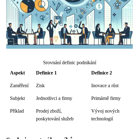
Srovnání definic podnikání
Aspekt
Definice 1
Definice 2
Zaměření
Zisk
Inovace a růst
Subjekt
Jednotlivci a firmy
Primárně firmy
Příklad
Prodej zboží,
Vývoj nových
poskytování služeb
technologií