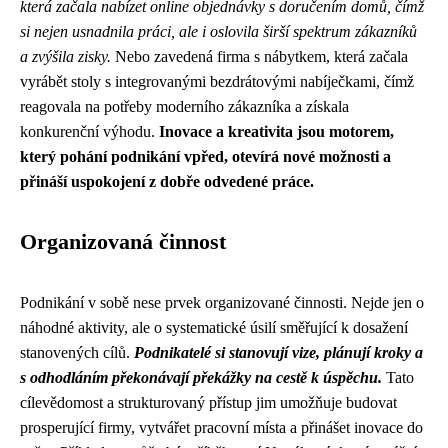
která začala nabízet online objednávky s doručením domů, čímž
si nejen usnadnila práci, ale i oslovila širší spektrum zákazníků
a zvýšila zisky.
Nebo zavedená firma s nábytkem, která začala
vyrábět stoly s integrovanými bezdrátovými nabíječkami, čímž
reagovala na potřeby moderního zákazníka a získala
konkurenční výhodu.
Inovace a kreativita jsou motorem,
který pohání podnikání vpřed, otevírá nové možnosti a
přináší uspokojení z dobře odvedené práce.
Organizovaná činnost
Podnikání v sobě nese prvek organizované činnosti. Nejde jen o
náhodné aktivity, ale o systematické úsilí směřující k dosažení
stanovených cílů.
Podnikatelé si stanovují vize, plánují kroky a
s odhodláním překonávají překážky na cestě k úspěchu.
Tato
cílevědomost a strukturovaný přístup jim umožňuje budovat
prosperující firmy, vytvářet pracovní místa a přinášet inovace do