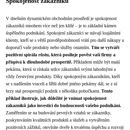
Spokojenost zákazníků
V dnešním dynamickém obchodním prostředí je spokojenost
zákazníků mnohem více než jen klišé – je to základní kámen
úspěšného podnikání. Spokojení zákazníci se stávají loajálními
klienty, kteří se s větší pravděpodobností vrátí pro další nákupy a
doporučí vaše produkty nebo služby ostatním.
Tím se vytváří
pozitivní spirála růstu, která posiluje pověst vaší firmy a
přispívá k dlouhodobé prosperitě.
Příkladem může být malá
pekárna, která si získala srdce zákazníků svými lahodnými a
vždy čerstvými produkty. Díky spokojeným zákazníkům, kteří
se s nadšením vraceli a šířili dobré jméno pekárny dál, se z ní
brzy stal prosperující podnik s několika pobočkami.
Tento
příklad ilustruje, jak důležité je vnímat spokojenost
zákazníků jako investici do budoucnosti vašeho podnikání.
Zaměřením se na budování pevných vztahů se zákazníky,
poskytováním kvalitních produktů a služeb a vytvářením
pozitivních zážitků, otevíráte dveře k trvalému úspěchu a rozvoji