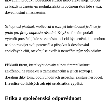
inovativní produkt, potřebnou službu nebo efektivnější proces,
za každým úspěšným podnikatelským počinem stojí lidé s vizí,
dovednostmi a nasazením.
Schopnost přilákat, motivovat a rozvíjet talentované jedince je
proto pro firmy naprosto zásadní.
Když se firmám podaří
vytvořit prostředí, kde se zaměstnanci cítí být ceněni, kde mohou
naplno rozvíjet svůj potenciál a přispívat k dosahování
společných cílů, otevírají se dveře k neuvěřitelným výsledkům.
Příkladů firem, které vybudovaly silnou firemní kulturu
založenou na respektu k zaměstnancům a jejich rozvoji a
dosahují díky tomu obdivuhodných úspěchů, existuje nespočet.
Investice do lidských zdrojů se zkrátka vyplácí.
Etika a společenská odpovědnost