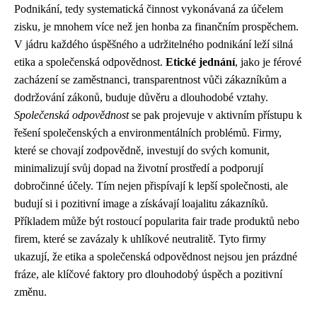
Podnikání, tedy systematická činnost vykonávaná za účelem
zisku, je mnohem více než jen honba za finančním prospěchem.
V jádru každého úspěšného a udržitelného podnikání leží silná
etika a společenská odpovědnost.
Etické jednání
, jako je férové
zacházení se zaměstnanci, transparentnost vůči zákazníkům a
dodržování zákonů, buduje důvěru a dlouhodobé vztahy.
Společenská odpovědnost
se pak projevuje v aktivním přístupu k
řešení společenských a environmentálních problémů. Firmy,
které se chovají zodpovědně, investují do svých komunit,
minimalizují svůj dopad na životní prostředí a podporují
dobročinné účely. Tím nejen přispívají k lepší společnosti, ale
budují si i pozitivní image a získávají loajalitu zákazníků.
Příkladem může být rostoucí popularita fair trade produktů nebo
firem, které se zavázaly k uhlíkové neutralitě. Tyto firmy
ukazují, že etika a společenská odpovědnost nejsou jen prázdné
fráze, ale klíčové faktory pro dlouhodobý úspěch a pozitivní
změnu.