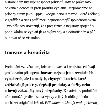
historie nám ukazuje nespočet příkladů, kdy se právě tato
odvaha a ochota jít proti proudu vyplatila. Vzpomeňme na
příběhy firem jako Apple, Google nebo Amazon, které začínaly
v garážích a dnes patří mezi nejhodnotnější společnosti světa.
Tyto příklady dokazují, že i přes rizika a nejistoty spojené s
podnikáním se vyplatí jít za svými sny a s odhodláním a pílí
budovat něco vlastního.
Inovace a kreativita
Podnikání vzkvétá tam, kde se inovace a kreativita setkávají s
proaktivním přístupem.
Inovace nejsou jen o revolučních
vynálezech, ale i o malých, chytrých krocích, které
zefektivňují procesy, zlepšují produkty a služby nebo
oslovují zákazníky novými způsoby.
Kreativita v podnikání
nám umožňuje dívat se na výzvy z jiných úhlů pohledu a
nacházet originální řešení.
Příkladem může být malá pekárna,