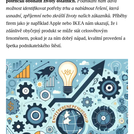
potenciál obohatit životy ostatních.
Podnikání nám dává
možnost identifikovat potřeby trhu a nabídnout řešení, která
usnadní, zpříjemní nebo zkrášlí životy našich zákazníků.
Příběhy
firem jako je například Apple nebo IKEA nám ukazují, že i
zdánlivě obyčejný produkt se může stát celosvětovým
fenoménem, pokud je za ním dobrý nápad, kvalitní provedení a
špetka podnikatelského štěstí.