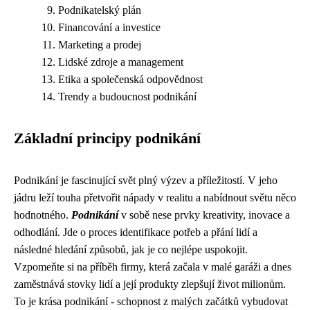
Podnikatelský plán
Financování a investice
Marketing a prodej
Lidské zdroje a management
Etika a společenská odpovědnost
Trendy a budoucnost podnikání
Základní principy podnikání
Podnikání je fascinující svět plný výzev a příležitostí. V jeho
jádru leží touha přetvořit nápady v realitu a nabídnout světu něco
hodnotného.
Podnikání
v sobě nese prvky kreativity, inovace a
odhodlání. Jde o proces identifikace potřeb a přání lidí a
následné hledání způsobů, jak je co nejlépe uspokojit.
Vzpomeňte si na příběh firmy, která začala v malé garáži a dnes
zaměstnává stovky lidí a její produkty zlepšují život milionům.
To je krása podnikání - schopnost z malých začátků vybudovat