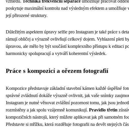
vzhledu.
Technika frekvenční separace
umožňuje pracovat oddělen
poskytuje maximální kontrolu nad výsledným efektem a umožňuje vy
její přirozené struktury.
Důležitým aspektem úpravy selfie pro Instagram je také práce s detail
rámují obličej a výrazně ovlivňují celkový dojem. Vyhlazení pleti 
úpravou, ale mělo by být součástí komplexního přístupu k editaci p
harmonicky spolupracují a vytváří koherentní výsledek.
Práce s kompozicí a ořezem fotografií
Kompozice představuje základní stavební kámen každé úspěšné fotog
správné zvládnutí dokáže výrazně ovlivnit, jak vaše snímky zaujmou 
Instagram je nutné věnovat zvláštní pozornost tomu, jak jsou jednotl
rozmístěny a jak spolu vzájemně komunikují.
Pravidlo třetin
zůstáv
kompozičních nástrojů, který můžete aplikovat jak při samotném foce
Představte si mřížku, která rozděluje fotografii na devět stejných č