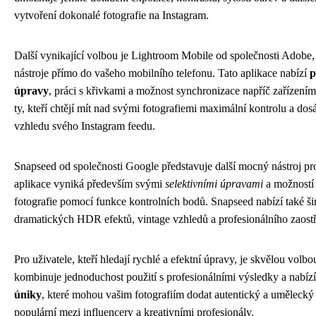
vytvoření dokonalé fotografie na Instagram.
Další vynikající volbou je Lightroom Mobile od společnosti Adobe, k
nástroje přímo do vašeho mobilního telefonu. Tato aplikace nabízí
p
úpravy
, práci s křivkami a možnost synchronizace napříč zařízením
ty, kteří chtějí mít nad svými fotografiemi maximální kontrolu a do
vzhledu svého Instagram feedu.
Snapseed od společnosti Google představuje další mocný nástroj pr
aplikace vyniká především svými
selektivními úpravami
a možností 
fotografie pomocí funkce kontrolních bodů. Snapseed nabízí také šir
dramatických HDR efektů, vintage vzhledů a profesionálního zaostř
Pro uživatele, kteří hledají rychlé a efektní úpravy, je skvělou volbo
kombinuje jednoduchost použití s profesionálními výsledky a nabíz
úniky
, které mohou vašim fotografiím dodat autentický a umělecký v
populární mezi influencery a kreativními profesionály.