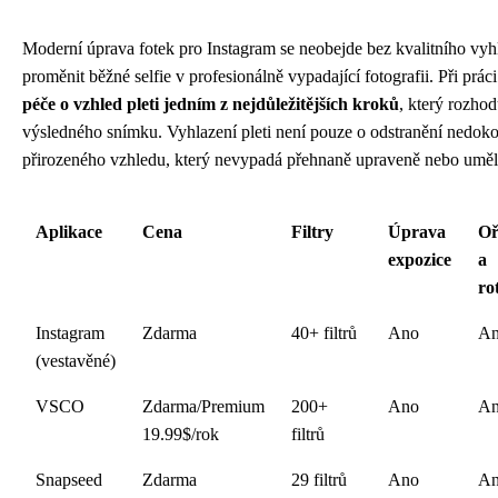
Moderní úprava fotek pro Instagram se neobejde bez kvalitního vyhla
proměnit běžné selfie v profesionálně vypadající fotografii. Při práci
péče o vzhled pleti jedním z nejdůležitějších kroků
, který rozho
výsledného snímku. Vyhlazení pleti není pouze o odstranění nedoko
přirozeného vzhledu, který nevypadá přehnaně upraveně nebo uměl
Aplikace
Cena
Filtry
Úprava
Oř
expozice
a
ro
Instagram
Zdarma
40+ filtrů
Ano
A
(vestavěné)
VSCO
Zdarma/Premium
200+
Ano
A
19.99$/rok
filtrů
Snapseed
Zdarma
29 filtrů
Ano
A