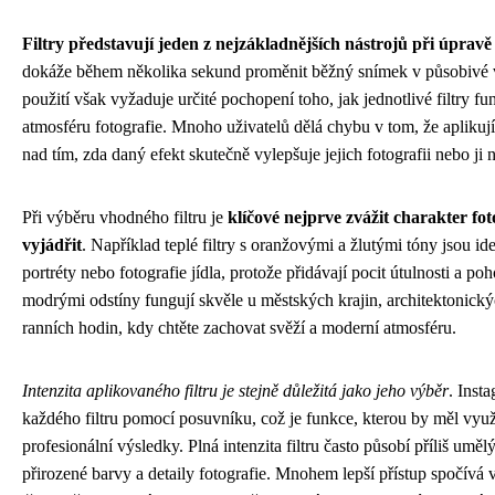
Filtry představují jeden z nejzákladnějších nástrojů při úpravě
dokáže během několika sekund proměnit běžný snímek v působivé vi
použití však vyžaduje určité pochopení toho, jak jednotlivé filtry fu
atmosféru fotografie. Mnoho uživatelů dělá chybu v tom, že aplikují
nad tím, zda daný efekt skutečně vylepšuje jejich fotografii nebo j
Při výběru vhodného filtru je
klíčové nejprve zvážit charakter fot
vyjádřit
. Například teplé filtry s oranžovými a žlutými tóny jsou id
portréty nebo fotografie jídla, protože přidávají pocit útulnosti a po
modrými odstíny fungují skvěle u městských krajin, architektonický
ranních hodin, kdy chtěte zachovat svěží a moderní atmosféru.
Intenzita aplikovaného filtru je stejně důležitá jako jeho výběr
. Inst
každého filtru pomocí posuvníku, což je funkce, kterou by měl využ
profesionální výsledky. Plná intenzita filtru často působí příliš um
přirozené barvy a detaily fotografie. Mnohem lepší přístup spočívá v