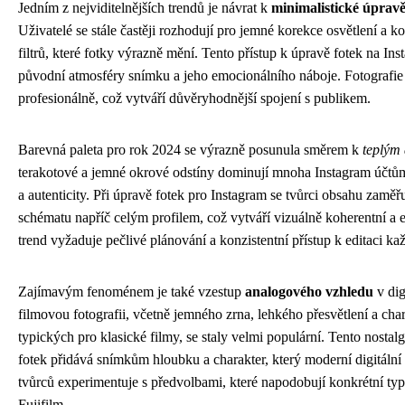
Jedním z nejviditelnějších trendů je návrat k
minimalistické úprav
Uživatelé se stále častěji rozhodují pro jemné korekce osvětlení a 
filtrů, které fotky výrazně mění. Tento přístup k úpravě fotek na I
původní atmosféry snímku a jeho emocionálního náboje. Fotografie vy
profesionálně, což vytváří důvěryhodnější spojení s publikem.
Barevná paleta pro rok 2024 se výrazně posunula směrem k
teplým
terakotové a jemné okrové odstíny dominují mnoha Instagram účtům, 
a autenticity. Při úpravě fotek pro Instagram se tvůrci obsahu zamě
schématu napříč celým profilem, což vytváří vizuálně koherentní a e
trend vyžaduje pečlivé plánování a konzistentní přístup k editaci k
Zajímavým fenoménem je také vzestup
analogového vzhledu
v dig
filmovou fotografii, včetně jemného zrna, lehkého přesvětlení a ch
typických pro klasické filmy, se staly velmi populární. Tento nostal
fotek přidává snímkům hloubku a charakter, který moderní digitální
tvůrců experimentuje s předvolbami, které napodobují konkrétní ty
Fujifilm.