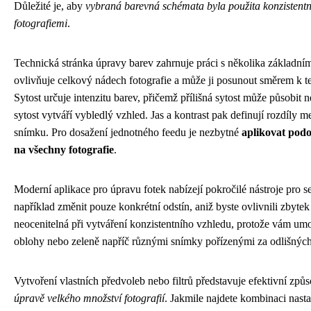
Důležité je, aby
vybraná barevná schémata byla použita konzistent
fotografiemi
.
Technická stránka úpravy barev zahrnuje práci s několika základním
ovlivňuje celkový nádech fotografie a může ji posunout směrem k t
Sytost určuje intenzitu barev, přičemž přílišná sytost může působit 
sytost vytváří vybledlý vzhled. Jas a kontrast pak definují rozdíly 
snímku. Pro dosažení jednotného feedu je nezbytné
aplikovat pod
na všechny fotografie
.
Moderní aplikace pro úpravu fotek nabízejí pokročilé nástroje pro s
například změnit pouze konkrétní odstín, aniž byste ovlivnili zbytek 
neocenitelná při vytváření konzistentního vzhledu, protože vám umo
oblohy nebo zeleně napříč různými snímky pořízenými za odlišnýc
Vytvoření vlastních předvoleb nebo filtrů představuje efektivní způso
úpravě velkého množství fotografií
. Jakmile najdete kombinaci nast