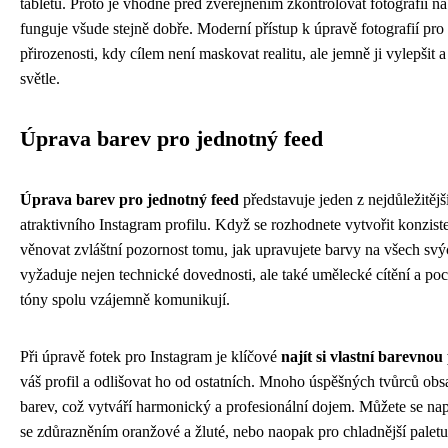
tabletu. Proto je vhodné před zveřejněním zkontrolovat fotografii na ví
funguje všude stejně dobře. Moderní přístup k úpravě fotografií pro 
přirozenosti, kdy cílem není maskovat realitu, ale jemně ji vylepšit 
světle.
Úprava barev pro jednotný feed
Úprava barev pro jednotný feed
představuje jeden z nejdůležitějš
atraktivního Instagram profilu. Když se rozhodnete vytvořit konzist
věnovat zvláštní pozornost tomu, jak upravujete barvy na všech svý
vyžaduje nejen technické dovednosti, ale také umělecké cítění a poc
tóny spolu vzájemně komunikují.
Při úpravě fotek pro Instagram je klíčové
najít si vlastní barevnou
váš profil a odlišovat ho od ostatních. Mnoho úspěšných tvůrců o
barev, což vytváří harmonický a profesionální dojem. Můžete se nap
se zdůrazněním oranžové a žluté, nebo naopak pro chladnější palet