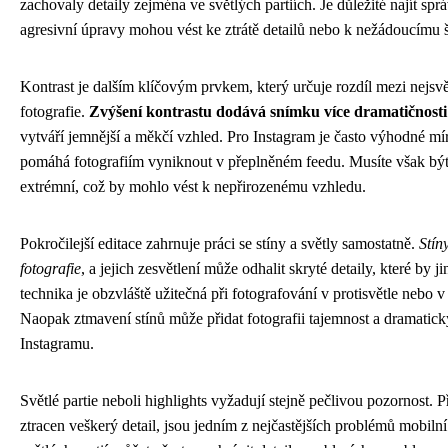
zachovaly detaily zejména ve světlých partiích. Je důležité najít sp
agresivní úpravy mohou vést ke ztrátě detailů nebo k nežádoucímu 
Kontrast je dalším klíčovým prvkem, který určuje rozdíl mezi nejsvě
fotografie.
Zvýšení kontrastu dodává snímku více dramatičnosti
vytváří jemnější a měkčí vzhled. Pro Instagram je často výhodné mír
pomáhá fotografiím vyniknout v přeplněném feedu. Musíte však být 
extrémní, což by mohlo vést k nepřirozenému vzhledu.
Pokročilejší editace zahrnuje práci se stíny a světly samostatně.
Stín
fotografie
, a jejich zesvětlení může odhalit skryté detaily, které by j
technika je obzvláště užitečná při fotografování v protisvětle nebo 
Naopak ztmavení stínů může přidat fotografii tajemnost a dramatický
Instagramu.
Světlé partie neboli highlights vyžadují stejně pečlivou pozornost. Př
ztracen veškerý detail, jsou jedním z nejčastějších problémů mobilní