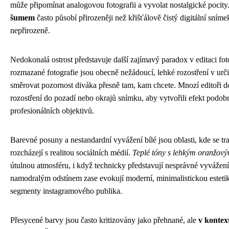
může připomínat analogovou fotografii a vyvolat nostalgické pocity
šumem
často působí přirozeněji než křišťálově čistý digitální sníme
nepřirozeně.
Nedokonalá ostrost představuje další zajímavý paradox v editaci fot
rozmazané fotografie jsou obecně nežádoucí, lehké rozostření v ur
směrovat pozornost diváka přesně tam, kam chcete. Mnozí editoři 
rozostření do pozadí nebo okrajů snímku, aby vytvořili efekt podob
profesionálních objektivů.
Barevné posuny a nestandardní vyvážení bílé jsou oblasti, kde se tra
rozcházejí s realitou sociálních médií.
Teplé tóny s lehkým oranžo
útulnou atmosféru, i když technicky představují nesprávné vyvážení 
namodralým odstínem zase evokují moderní, minimalistickou estetiku
segmenty instagramového publika.
Přesycené barvy jsou často kritizovány jako přehnané, ale
v kontex