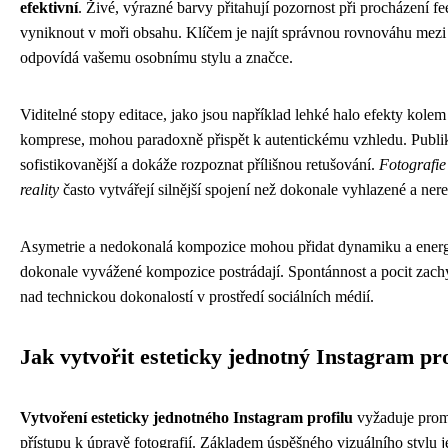
efektivní
. Živé, výrazné barvy přitahují pozornost při procházení f
vyniknout v moři obsahu. Klíčem je najít správnou rovnováhu mezi v
odpovídá vašemu osobnímu stylu a značce.
Viditelné stopy editace, jako jsou například lehké halo efekty kole
komprese, mohou paradoxně přispět k autentickému vzhledu. Publik
sofistikovanější a dokáže rozpoznat přílišnou retušování.
Fotografie 
reality
často vytvářejí silnější spojení než dokonale vyhlazené a nere
Asymetrie a nedokonalá kompozice mohou přidat dynamiku a energii
dokonale vyvážené kompozice postrádají. Spontánnost a pocit zach
nad technickou dokonalostí v prostředí sociálních médií.
Jak vytvořit esteticky jednotný Instagram pro
Vytvoření esteticky jednotného Instagram profilu
vyžaduje promy
přístupu k úpravě fotografií. Základem úspěšného vizuálního stylu j