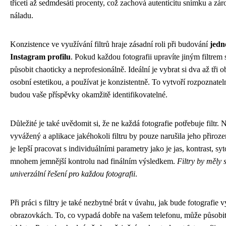
třiceti až sedmdesáti procenty, což zachová autenticitu snímku a 
náladu.
Konzistence ve využívání filtrů hraje zásadní roli při budování
jedn
Instagram profilu
. Pokud každou fotografii upravíte jiným filtrem 
působit chaoticky a neprofesionálně. Ideální je vybrat si dva až tři obl
osobní estetikou, a používat je konzistentně. To vytvoří rozpoznate
budou vaše příspěvky okamžitě identifikovatelné.
Důležité je také uvědomit si, že ne každá fotografie potřebuje filtr.
vyvážený a aplikace jakéhokoli filtru by pouze narušila jeho přiro
je lepší pracovat s individuálními parametry jako je jas, kontrast, syt
mnohem jemnější kontrolu nad finálním výsledkem.
Filtry by měly 
univerzální řešení pro každou fotografii
.
Při práci s filtry je také nezbytné brát v úvahu, jak bude fotografie
obrazovkách. To, co vypadá dobře na vašem telefonu, může působit 