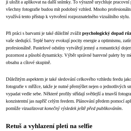
ji uložit a aplikovat na další snímky. To výrazně urychluje pracovní
všechny fotografie budou mít podobný vzhled. Mnoho profesionální
využívá tento přístup k vytvoření rozpoznatelného vizuálního stylu.
Při práci s barvami je také důležité zvážit
psychologický dopad rů
vaše sledující. Teplé barvy evokují pocity energie a optimismu, zat
profesionálně. Pastelové odstíny vytvářejí jemný a romantický dojem
pozornost a působí dynamicky. Výběr správné barevné palety by mě
obsahu a cílové skupině.
Důležitým aspektem je také sledování celkového vzhledu feedu jak
fotografie v mřížce, takže je nutné přemýšlet nejen o jednotlivých s
vypadat vedle sebe. Některé profily střídají světlejší a tmavší fotogr
konzistentní jas napříč celým feedem. Plánování předem pomocí apl
pomůže
vizualizovat konečný výsledek ještě před publikováním
.
Retuš a vyhlazení pleti na selfie