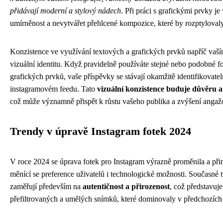
přidávají moderní a stylový nádech
. Při práci s grafickými prvky j
umírněnost a nevytvářet přehlcené kompozice, které by rozptylovaly
Konzistence ve využívání textových a grafických prvků napříč vaší
vizuální identitu. Když pravidelně používáte stejné nebo podobné fo
grafických prvků, vaše příspěvky se stávají okamžitě identifikovat
instagramovém feedu. Tato
vizuální konzistence buduje důvěru a 
což může významně přispět k růstu vašeho publika a zvýšení angažo
Trendy v úpravě Instagram fotek 2024
V roce 2024 se úprava fotek pro Instagram výrazně proměnila a přin
měnící se preference uživatelů i technologické možnosti. Současné 
zaměřují především na
autentičnost a přirozenost
, což představu
přefiltrovaných a umělých snímků, které dominovaly v předchozích 