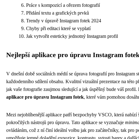
Práce s kompozicí a ořezem fotografií
Přidání textu a grafických prvků
Trendy v úpravě Instagram fotek 2024
Chyby při editaci které se vyplatí
Jak vytvořit esteticky jednotný Instagram profil
Nejlepší aplikace pro úpravu Instagram fote
V dnešní době sociálních médií se úprava fotografií pro Instagram s
každodenního sdílení obsahu. Kvalitní vizuální prezentace na této p
jak vaše fotografie zaujmou sledující a jak úspěšný bude váš profil. 
aplikace pro úpravu Instagram fotek
, které vám pomohou dosáhn
Mezi nejoblíbenější aplikace patří bezpochyby VSCO, která nabízí š
pokročilých nástrojů pro úpravu. Tato aplikace se vyznačuje
minima
ovládáním, což z ní činí ideální volbu jak pro začátečníky, tak pro
umožňuje jemné doladění expozice, kontrastu, sytosti barev a dalšíc