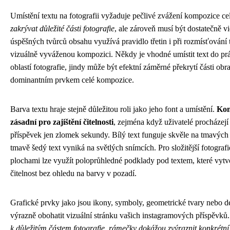
Umístění textu na fotografii vyžaduje pečlivé zvážení kompozice c
zakrývat důležité části fotografie
, ale zároveň musí být dostatečně v
úspěšných tvůrců obsahu využívá pravidlo třetin i při rozmísťování 
vizuálně vyváženou kompozici. Někdy je vhodné umístit text do p
oblastí fotografie, jindy může být efektní záměrné překrytí části obr
dominantním prvkem celé kompozice.
Barva textu hraje stejně důležitou roli jako jeho font a umístění.
Kon
zásadní pro zajištění čitelnosti
, zejména když uživatelé procházejí
příspěvek jen zlomek sekundy. Bílý text funguje skvěle na tmavých 
tmavě šedý text vyniká na světlých snímcích. Pro složitější fotogra
plochami lze využít poloprůhledné podklady pod textem, které vytvo
čitelnost bez ohledu na barvy v pozadí.
Grafické prvky jako jsou ikony, symboly, geometrické tvary nebo 
výrazně obohatit vizuální stránku vašich instagramových příspěvků
k důležitým částem fotografie, rámečky dokážou zvýraznit konkrétní