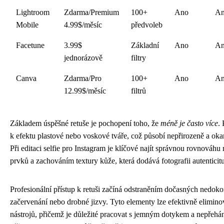
Lightroom
Zdarma/Premium
100+
Ano
A
Mobile
4.99$/měsíc
předvoleb
Facetune
3.99$
Základní
Ano
A
jednorázově
filtry
Canva
Zdarma/Pro
100+
Ano
A
12.99$/měsíc
filtrů
Základem úspěšné retuše je pochopení toho, že
méně je často více
.
k efektu plastové nebo voskové tváře, což působí nepřirozeně a ok
Při editaci selfie pro Instagram je klíčové najít správnou rovnováh
prvků a zachováním textury kůže, která dodává fotografii autenticit
Profesionální přístup k retuši začíná odstraněním dočasných nedoko
začervenání nebo drobné jizvy. Tyto elementy lze efektivně elimin
nástrojů, přičemž je důležité pracovat s jemným dotykem a nepřehán