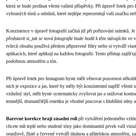
která se bude prolínat všemi vašimi příspěvky. Při úpravě fotek pro 
vybraných tónů a odstínů, které nejlépe reprezentují vaši značku neb
Konzistence v úpravě fotografií začíná již při pořizování snímků. Je
představit si, jak se nová fotografie bude hodit k těm stávajícím
ve v
tvůrců obsahu používá předem připravené filtry nebo si vytváří vlas
aplikacích, které aplikují na každou fotografii. Tento přístup zajišť
podobnou atmosféru a tón.
Při úpravě fotek pro Instagram byste měli věnovat pozornost někol
nich je expozice a jas, které by měly být konzistentní napříč všemi 
vzdušný styl, měli byste systematicky zvyšovat jas a snižovat kontra
temnější, dramatičtější estetiku je vhodné pracovat s hlubšími stíny 
Barevné korekce hrají zásadní roli
při vytváření jednotného vzhl
chcete mít teplé nebo studené tóny jako dominantní prvek vaší vizuá
oranžové, žluté a červené vytváří útulnou a přátelskou atmosféru, 