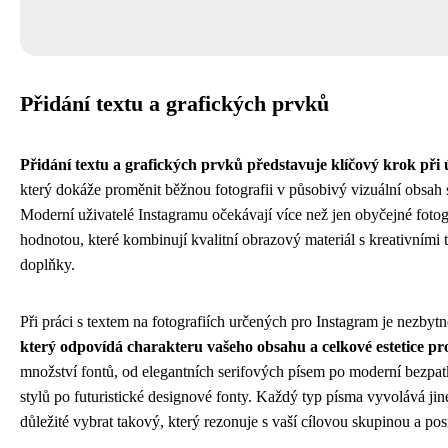
Přidání textu a grafických prvků
Přidání textu a grafických prvků představuje klíčový krok při
který dokáže proměnit běžnou fotografii v působivý vizuální obsah 
Moderní uživatelé Instagramu očekávají více než jen obyčejné fotogr
hodnotou, které kombinují kvalitní obrazový materiál s kreativními
doplňky.
Při práci s textem na fotografiích určených pro Instagram je nezbyt
který odpovídá charakteru vašeho obsahu a celkové estetice pro
množství fontů, od elegantních serifových písem po moderní bezpat
stylů po futuristické designové fonty. Každý typ písma vyvolává jin
důležité vybrat takový, který rezonuje s vaší cílovou skupinou a posi