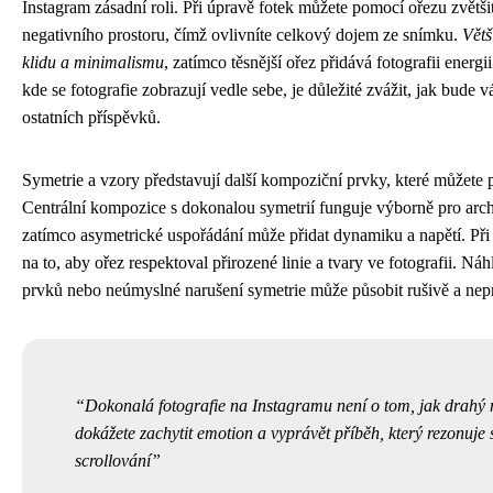
Instagram zásadní roli. Při úpravě fotek můžete pomocí ořezu zvětš
negativního prostoru, čímž ovlivníte celkový dojem ze snímku.
Větš
klidu a minimalismu
, zatímco těsnější ořez přidává fotografii energi
kde se fotografie zobrazují vedle sebe, je důležité zvážit, jak bude 
ostatních příspěvků.
Symetrie a vzory představují další kompoziční prvky, které můžete př
Centrální kompozice s dokonalou symetrií funguje výborně pro arch
zatímco asymetrické uspořádání může přidat dynamiku a napětí. Při 
na to, aby ořez respektoval přirozené linie a tvary ve fotografii. Ná
prvků nebo neúmyslné narušení symetrie může působit rušivě a nepr
Dokonalá fotografie na Instagramu není o tom, jak drahý m
dokážete zachytit emotion a vyprávět příběh, který rezonuje s 
scrollování