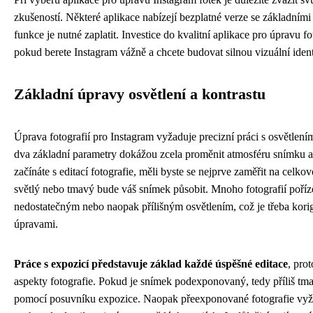
zkušeností. Některé aplikace nabízejí bezplatné verze se základním
funkce je nutné zaplatit. Investice do kvalitní aplikace pro úpravu f
pokud berete Instagram vážně a chcete budovat silnou vizuální ident
Základní úpravy osvětlení a kontrastu
Úprava fotografií pro Instagram vyžaduje precizní práci s osvětlení
dva základní parametry dokážou zcela proměnit atmosféru snímku 
začínáte s editací fotografie, měli byste se nejprve zaměřit na celkov
světlý nebo tmavý bude váš snímek působit. Mnoho fotografií poří
nedostatečným nebo naopak přílišným osvětlením, což je třeba korig
úpravami.
Práce s expozicí představuje základ každé úspěšné editace
, pro
aspekty fotografie. Pokud je snímek podexponovaný, tedy příliš tma
pomocí posuvníku expozice. Naopak přeexponované fotografie vyžad