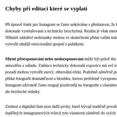
Chyby při editaci které se vyplatí
Při úpravě fotek pro Instagram se často setkáváme s představou, že 
dokonale vyretušovaná a technicky bezchybná. Realita je však mno
Některé zdánlivé nedostatky mohou ve skutečnosti přidat vašim sní
vytvořit silnější emocionální spojení s publikem.
Mírné přeexponování nebo nedoexponování
může být právě tím 
atmosféru a náladu. Zatímco technicky dokonalá expozice má své mí
pozadí mohou vytvořit snový, ethereální efekt. Podobně
záměrně po
přidat fotografii dramatičnost a hloubku, kterou perfektně vyexpo
Instagram uživatelé často reagují pozitivněji na fotografie s charak
ale bezduché snímky.
Zrnitost a digitální šum jsou další prvky, které bývají tradičně po
úspěšných instagramových tvůrců tyto vlastnosti záměrně do svých f