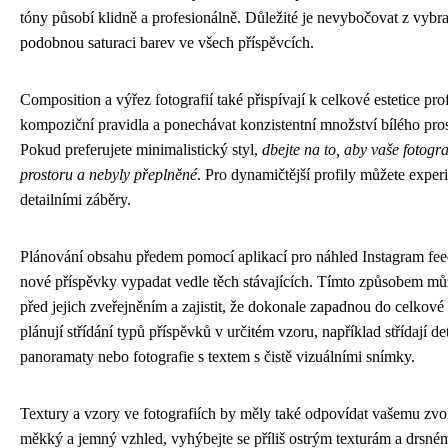
tóny působí klidně a profesionálně. Důležité je nevybočovat z vybr
podobnou saturaci barev ve všech příspěvcích.
Composition a výřez fotografií také přispívají k celkové estetice pr
kompoziční pravidla a ponechávat konzistentní množství bílého pro
Pokud preferujete minimalistický styl,
dbejte na to, aby vaše fotogr
prostoru a nebyly přeplněné
. Pro dynamičtější profily můžete exper
detailními záběry.
Plánování obsahu předem pomocí aplikací pro náhled Instagram fe
nové příspěvky vypadat vedle těch stávajících. Tímto způsobem může
před jejich zveřejněním a zajistit, že dokonale zapadnou do celkové 
plánují střídání typů příspěvků v určitém vzoru, například střídají de
panoramaty nebo fotografie s textem s čistě vizuálními snímky.
Textury a vzory ve fotografiích by měly také odpovídat vašemu zvo
měkký a jemný vzhled, vyhýbejte se příliš ostrým texturám a drsné