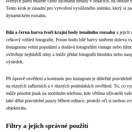
světlých partií můžete často zachránit detaily v oblacích, na obloze
Tento krok je zásadní pro vytvoření vyváženého snímku, který si z
dynamickém rozsahu.
Bílá a černá barva tvoří krajní body tonálního rozsahu
a jejich
celkový vzhled fotografie. Posun bodu bílé barvy směrem doleva vyt
Instagramu velmi populární a dodává fotografiím vintage nebo film
ovlivňuje nejhlubší stíny a může přidat fotografii hloubku nebo naop
výsledek.
Při úpravě osvětlení a kontrastu pro Instagram je důležité pravidelně
na různých zařízeních a v různých podmínkách osvětlení. To, co v
může působit jinak na mobilním telefonu, kde většina uživatelů vaše
také dělat pravidelné pauzy během editace, protože oči si mohou zvy
objektivitu.
Filtry a jejich správné použití