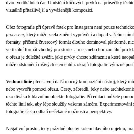
dvou vertikálních čar. Umístění klíčových prvků na průsečíky těchto
vizuálně přitažlivější a vyváženější kompozici.
Ořez fotografie při úpravě fotek pro Instagram není pouze technickou
procesem
, který může zcela změnit vyprávění a dopad vašeho snímk
formáty, přičemž čtvercový formát dlouho dominoval platformě, ni
vertikální formát vhodný pro stories a reels nebo horizontální pro k
o ořezu je důležité zvážit, jaké prvky chcete zdůraznit a které nao
může odstranění rušivých elementů z okrajů fotografie výrazně posí
Vedoucí linie
představují další mocný kompoziční nástroj, který můž
nebo vytvořit pomocí ořezu. Cesty, zábradlí, řeky nebo architekton
oko diváka k hlavnímu objektu fotografie. Při editaci můžete pomoc
těchto linií tak, aby lépe sloužily vašemu záměru. Experimentování 
fotografie často odhalí nečekané možnosti a perspektivy.
Negativní prostor, tedy prázdné plochy kolem hlavního objektu, hraj