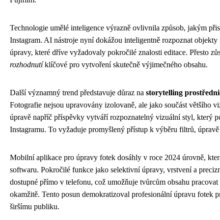
Technologie umělé inteligence výrazně ovlivnila způsob, jakým při
Instagram. AI nástroje nyní dokážou inteligentně rozpoznat objekty n
úpravy, které dříve vyžadovaly pokročilé znalosti editace. Přesto z
rozhodnutí
klíčové pro vytvoření skutečně výjimečného obsahu.
Další významný trend představuje důraz na
storytelling prostředn
Fotografie nejsou upravovány izolovaně, ale jako součást většího v
úpravě napříč příspěvky vytváří rozpoznatelný vizuální styl, který
Instagramu. To vyžaduje promyšlený přístup k výběru filtrů, úpravě s
Mobilní aplikace pro úpravy fotek dosáhly v roce 2024 úrovně, kt
softwaru. Pokročilé funkce jako selektivní úpravy, vrstvení a preciz
dostupné přímo v telefonu, což umožňuje tvůrcům obsahu pracovat ef
okamžitě. Tento posun demokratizoval profesionální úpravu fotek pro
širšímu publiku.