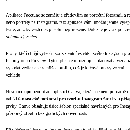
Aplikace Facetune se zaměřuje především na portrétní fotografii a ret
nebo portréty na Instagramu, tato aplikace vám umožní jemně vylepšit
tváře, aniž by výsledek působil nepřirozeně. Důležité je však použív
autentický vzhled
.
Pro ty, kteří chtějí vytvořit konzistentní estetiku svého Instagram pro
Planoly nebo Preview. Tyto aplikace umožňují naplánovat a vizualiz
vypadat vedle sebe v mřížce profilu, což je klíčové pro vytvoření 
vzhledu.
Nesmíme opomenout ani aplikaci Canva, která sice není primárně urč
nabízí
fantastické možnosti pro tvorbu Instagram Stories a pří
prvky. Canva obsahuje tisíce šablon speciálně navržených pro Inst
působivý obsah i bez grafických dovedností.
Při výběru aplikace pro úpravu Instagram fotek je důležité zvážit sv