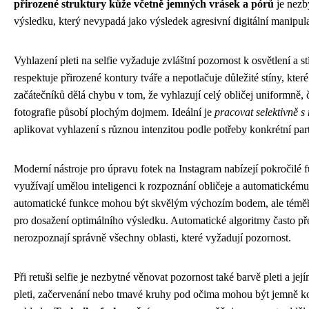
přirozené struktury kůže včetně jemných vrásek a pórů
je nezb
výsledku, který nevypadá jako výsledek agresivní digitální manipul
Vyhlazení pleti na selfie vyžaduje zvláštní pozornost k osvětlení a 
respektuje přirozené kontury tváře a nepotlačuje důležité stíny, kter
začátečníků dělá chybu v tom, že vyhlazují celý obličej uniformně, č
fotografie působí plochým dojmem. Ideální je
pracovat selektivně s
aplikovat vyhlazení s různou intenzitou podle potřeby konkrétní part
Moderní nástroje pro úpravu fotek na Instagram nabízejí pokročilé f
využívají umělou inteligenci k rozpoznání obličeje a automatickému
automatické funkce mohou být skvělým výchozím bodem, ale téměř
pro dosažení optimálního výsledku. Automatické algoritmy často př
nerozpoznají správně všechny oblasti, které vyžadují pozornost.
Při retuši selfie je nezbytné věnovat pozornost také barvě pleti a j
pleti, začervenání nebo tmavé kruhy pod očima mohou být jemně ko