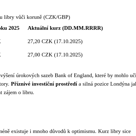
u libry vůči koruně (CZK/GBP)
oku 2025
Aktuální kurz (DD.MM.RRRR)
K
27,20 CZK (17.10.2025)
K
27,00 CZK (17.10.2025)
zvýšení úrokových sazeb Bank of England, které by mohlo uči
story.
Příznivé investiční prostředí
a silná pozice Londýna ja
t zájem o libru.
méně existuje i mnoho důvodů k optimismu. Kurz libry sice