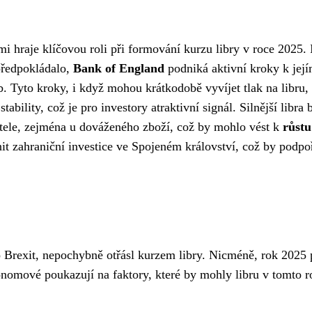
 hraje klíčovou roli při formování kurzu libry v roce 2025. 
 předpokládalo,
Bank of England
podniká aktivní kroky k jej
. Tyto kroky, i když mohou krátkodobě vyvíjet tlak na libru,
ability, což je pro investory atraktivní signál. Silnější libra 
itele, zejména u dováženého zboží, což by mohlo vést k
růstu
nit zahraniční investice ve Spojeném království, což by podpo
Brexit, nepochybně otřásl kurzem libry. Nicméně, rok 2025 
nomové poukazují na faktory, které by mohly libru v tomto r