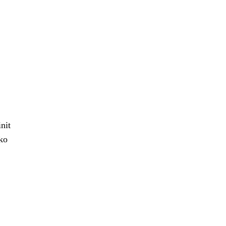
nit
ko