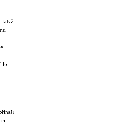
I když
ímu
by
řilo
přináší
oce