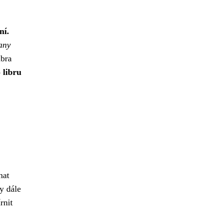
ní.
any
ibra
 libru
nat
y dále
rnit