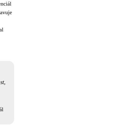
enciál
tavuje
al
st,
ál