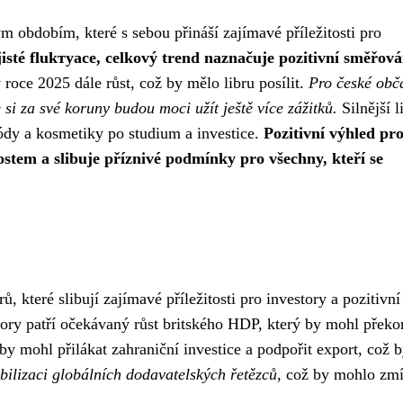
 obdobím, které s sebou přináší zajímavé příležitosti pro
jisté flukтуаce, celkový trend naznačuje pozitivní směřová
roce 2025 dále růst, což by mělo libru posílit.
Pro české obč
 si za své koruny budou moci užít ještě více zážitků.
Silnější l
ódy a kosmetiky po studium a investice.
Pozitivní výhled pro
stem a slibuje příznivé podmínky pro všechny, kteří se
 které slibují zajímavé příležitosti pro investory a pozitivní
ory patří očekávaný růst britského HDP, který by mohl překo
by mohl přilákat zahraniční investice a podpořit export, což b
tabilizaci globálních dodavatelských řetězců
, což by mohlo zmí