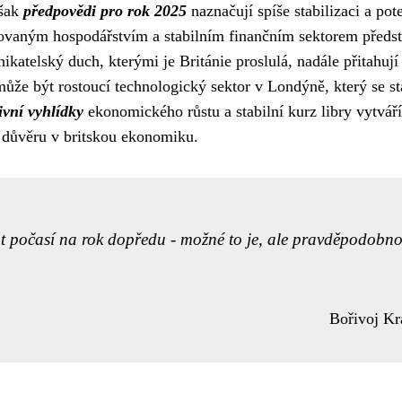
však
předpovědi pro rok 2025
naznačují spíše stabilizaci a pot
ikovaným hospodářstvím a stabilním finančním sektorem předs
katelský duch, kterými je Británie proslulá, nadále přitahují
může být rostoucí technologický sektor v Londýně, který se st
ivní vyhlídky
ekonomického růstu a stabilní kurz libry vytváří
jí důvěru v britskou ekonomiku.
at počasí na rok dopředu - možné to je, ale pravděpodobno
Bořivoj Kr