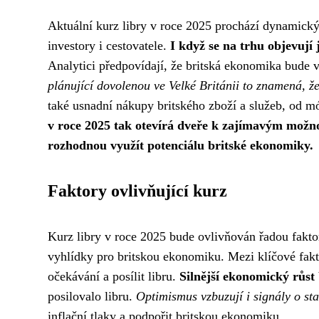
Aktuální kurz libry v roce 2025 prochází dynamickým
investory i cestovatele.
I když se na trhu objevují 
Analytici předpovídají, že britská ekonomika bude v 
plánující dovolenou ve Velké Británii to znamená, že
také usnadní nákupy britského zboží a služeb, od m
v roce 2025 tak otevírá dveře k zajímavým možno
rozhodnou využít potenciálu britské ekonomiky.
Faktory ovlivňující kurz
Kurz libry v roce 2025 bude ovlivňován řadou faktorů,
vyhlídky pro britskou ekonomiku. Mezi klíčové fakt
očekávání a posílit libru.
Silnější ekonomický růst
posilovalo libru.
Optimismus vzbuzují i ​​signály o s
inflační tlaky a podpořit britskou ekonomiku.