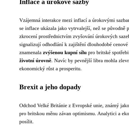
Inflace a úrokové sazby
Vzájemná interakce mezi inflací a úrokovými sazbami
se inflace ukázala jako vytrvalejší, než se původně
zkrocení prostřednictvím zvyšování úrokových sazeb
signalizují odhodlání k zajištění dlouhodobé cenové st
znamenala
zvýšenou kupní sílu
pro britské spotřeb
životní úrovně
. Navíc by pevnější libra mohla zlev
ekonomický růst a prosperitu.
Brexit a jeho dopady
Odchod Velké Británie z Evropské unie, známý jako 
pro britskou měnu závan optimismu. Analytici a eko
posílit.