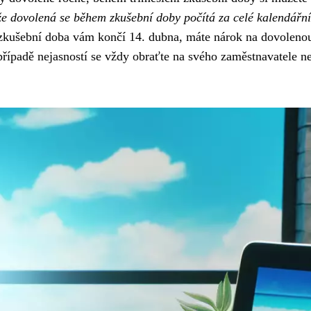
 že dovolená se během zkušební doby počítá za celé kalendářní
 zkušební doba vám končí 14. dubna, máte nárok na dovoleno
případě nejasností se vždy obraťte na svého zaměstnavatele n