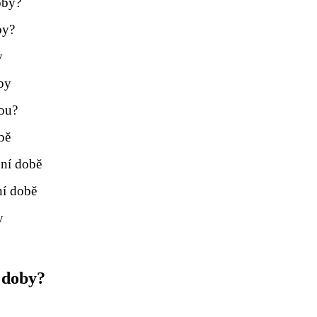
oby?
by?
y
by
ou?
bě
ní době
ní době
y
 doby?