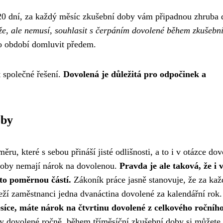
 20 dní, za každý měsíc zkušební doby vám připadnou zhruba 
e, ale nemusí, souhlasit s čerpáním dovolené během zkušebn
to období domluvit předem.
t společné řešení.
Dovolená je důležitá pro odpočinek a
oby
u, které s sebou přináší jisté odlišnosti, a to i v otázce dov
doby nemají nárok na dovolenou.
Pravda je ale taková, že i 
to poměrnou částí.
Zákoník práce jasně stanovuje, že za kaž
eží zaměstnanci jedna dvanáctina dovolené za kalendářní rok
íce, máte nárok na čtvrtinu dovolené z celkového ročníh
y dovolené ročně, během tříměsíční zkušební doby si můžete 