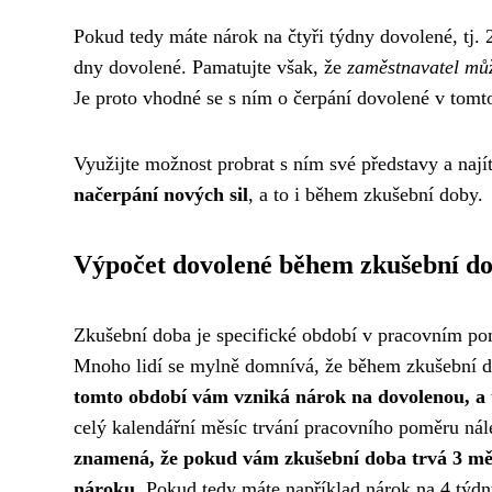
Pokud tedy máte nárok na čtyři týdny dovolené, tj.
dny dovolené. Pamatujte však, že
zaměstnavatel můž
Je proto vhodné se s ním o čerpání dovolené v tom
Využijte možnost probrat s ním své představy a nají
načerpání nových sil
, a to i během zkušební doby.
Výpočet dovolené během zkušební d
Zkušební doba je specifické období v pracovním poměr
Mnoho lidí se mylně domnívá, že během zkušební 
tomto období vám vzniká nárok na dovolenou, a 
celý kalendářní měsíc trvání pracovního poměru nál
znamená, že pokud vám zkušební doba trvá 3 měs
nároku.
Pokud tedy máte například nárok na 4 týdn