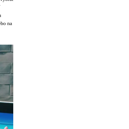
u
ebo na