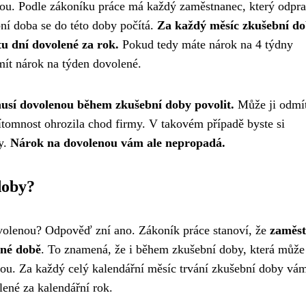
ou. Podle zákoníku práce má každý zaměstnanec, který odpra
ní doba se do této doby počítá.
Za každý měsíc zkušební d
u dní dovolené za rok.
Pokud tedy máte nárok na 4 týdny
mít nárok na týden dovolené.
usí dovolenou během zkušební doby povolit.
Může ji odmí
tomnost ohrozila chod firmy. V takovém případě byste si
y.
Nárok na dovolenou vám ale nepropadá.
doby?
olenou? Odpověď zní ano. Zákoník práce stanoví, že
zaměs
ané době
. To znamená, že i během zkušební doby, která může
ou. Za každý celý kalendářní měsíc trvání zkušební doby vá
lené za kalendářní rok.