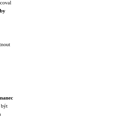
coval
oby
tnout
tnanec
 být
m