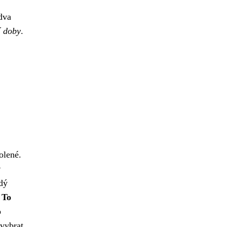
dva
í doby
.
olené.
v
dý
.
To
o
vybrat