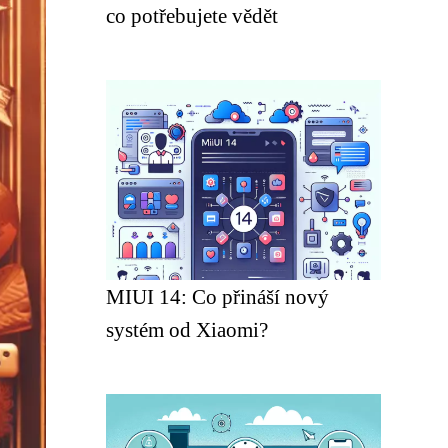
co potřebujete vědět
MIUI 14: Co přináší nový
systém od Xiaomi?