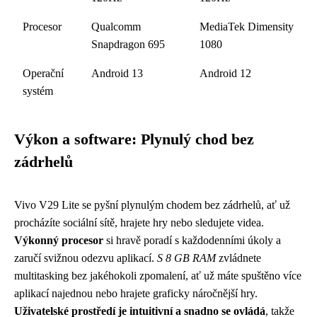
Procesor
Qualcomm
MediaTek Dimensity
Snapdragon 695
1080
Operační
Android 13
Android 12
systém
Výkon a software: Plynulý chod bez
zádrhelů
Vivo V29 Lite se pyšní plynulým chodem bez zádrhelů, ať už
procházíte sociální sítě, hrajete hry nebo sledujete videa.
Výkonný procesor
si hravě poradí s každodenními úkoly a
zaručí svižnou odezvu aplikací.
S 8 GB RAM
zvládnete
multitasking bez jakéhokoli zpomalení, ať už máte spuštěno více
aplikací najednou nebo hrajete graficky náročnější hry.
Uživatelské prostředí je intuitivní a snadno se ovládá
, takže