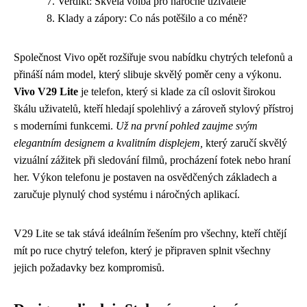
Verdikt: Skvělá volba pro náročné uživatele
Klady a zápory: Co nás potěšilo a co méně?
Společnost Vivo opět rozšiřuje svou nabídku chytrých telefonů a
přináší nám model, který slibuje skvělý poměr ceny a výkonu.
Vivo V29 Lite
je telefon, který si klade za cíl oslovit širokou
škálu uživatelů, kteří hledají spolehlivý a zároveň stylový přístroj
s moderními funkcemi.
Už na první pohled zaujme svým
elegantním designem a kvalitním displejem,
který zaručí skvělý
vizuální zážitek při sledování filmů, procházení fotek nebo hraní
her. Výkon telefonu je postaven na osvědčených základech a
zaručuje plynulý chod systému i náročných aplikací.
V29 Lite se tak stává ideálním řešením pro všechny, kteří chtějí
mít po ruce chytrý telefon, který je připraven splnit všechny
jejich požadavky bez kompromisů.