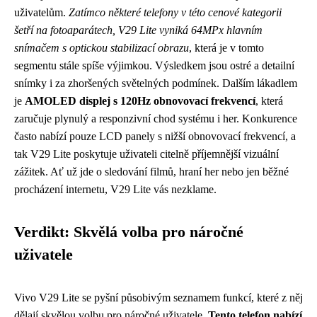
uživatelům.
Zatímco některé telefony v této cenové kategorii
šetří na fotoaparátech, V29 Lite vyniká 64MPx hlavním
snímačem s optickou stabilizací obrazu
, která je v tomto
segmentu stále spíše výjimkou. Výsledkem jsou ostré a detailní
snímky i za zhoršených světelných podmínek. Dalším lákadlem
je
AMOLED displej s 120Hz obnovovací frekvencí
, která
zaručuje plynulý a responzivní chod systému i her. Konkurence
často nabízí pouze LCD panely s nižší obnovovací frekvencí, a
tak V29 Lite poskytuje uživateli citelně příjemnější vizuální
zážitek. Ať už jde o sledování filmů, hraní her nebo jen běžné
procházení internetu, V29 Lite vás nezklame.
Verdikt: Skvělá volba pro náročné
uživatele
Vivo V29 Lite se pyšní působivým seznamem funkcí, které z něj
dělají skvělou volbu pro náročné uživatele.
Tento telefon nabízí