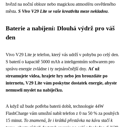
hvězd na noční obloze nebo magickou atmosféru osvětleného
města.
S Vivo V29 Lite se vaše kreativita meze nekladou
.
Baterie a nabíjení: Dlouhá výdrž pro váš
den
Vivo V29 Lite je telefon, který vás udrží v pohybu po celý den.
S baterií o kapacitě 5000 mAh a inteligentním softwarem pro
správu energie zvládne i ty nejnáročnější dny.
Ať už
streamujete videa, hrajete hry nebo jen brouzdáte po
internetu, V29 Lite vám poskytne dostatek energie, abyste
nemuseli myslet na nabíječku.
A když už bude potřeba baterii dobít, technologie 44W
FlashCharge vám umožní nabít telefon z 0 na 50 % za pouhých
15 minut.
To znamená, že i krátká přestávka na kávu stačí k