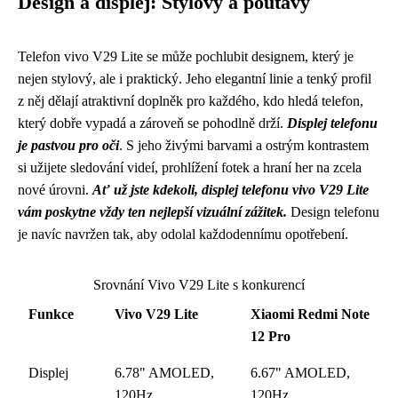
Design a displej: Stylový a poutavý
Telefon vivo V29 Lite se může pochlubit designem, který je
nejen stylový, ale i praktický. Jeho elegantní linie a tenký profil
z něj dělají atraktivní doplněk pro každého, kdo hledá telefon,
který dobře vypadá a zároveň se pohodlně drží.
Displej telefonu
je pastvou pro oči
. S jeho živými barvami a ostrým kontrastem
si užijete sledování videí, prohlížení fotek a hraní her na zcela
nové úrovni.
Ať už jste kdekoli, displej telefonu vivo V29 Lite
vám poskytne vždy ten nejlepší vizuální zážitek.
Design telefonu
je navíc navržen tak, aby odolal každodennímu opotřebení.
Srovnání Vivo V29 Lite s konkurencí
Funkce
Vivo V29 Lite
Xiaomi Redmi Note
12 Pro
Displej
6.78" AMOLED,
6.67" AMOLED,
120Hz
120Hz