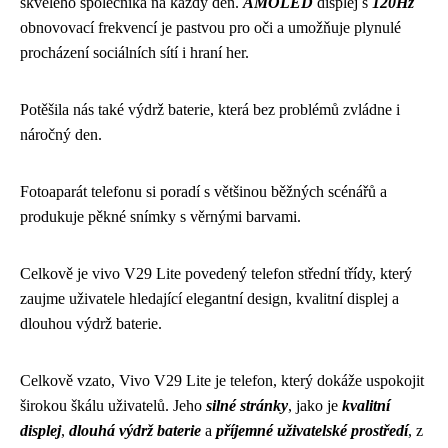
skvělého společníka na každý den.
AMOLED
displej s
120Hz
obnovovací frekvencí je pastvou pro oči a umožňuje plynulé
procházení sociálních sítí i hraní her.
Potěšila nás také výdrž baterie, která bez problémů zvládne i
náročný den.
Fotoaparát telefonu si poradí s většinou běžných scénářů a
produkuje pěkné snímky s věrnými barvami.
Celkově je vivo V29 Lite povedený telefon střední třídy, který
zaujme uživatele hledající elegantní design, kvalitní displej a
dlouhou výdrž baterie.
Celkově vzato, Vivo V29 Lite je telefon, který dokáže uspokojit
širokou škálu uživatelů. Jeho
silné stránky
, jako je
kvalitní
displej
,
dlouhá výdrž baterie
a
příjemné uživatelské prostředí
, z