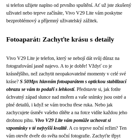
si telefon užijete naplno od prvního spuštění. Ať už jste zkušený
uživatel nebo teprve začínáte, Vivo V29 Lite vám poskytne
bezproblémový a příjemný uživatelský zážitek.
Fotoaparát: Zachyťte krásu s detaily
Vivo V29 Lite je telefon, který se nebojí dát svůj důraz na
fotografování jasně najevo. A to je dobře! Vždyť co je
krásnějšího, než zachytit neopakovatelné momenty v celé své
kráse?
S 50Mpx hlavním fotoaparátem s optickou stabilizací
obrazu se vám to podaří s lehkostí
. Představte si, jak fotíte
úchvatný západ slunce nad mořem a vaše snímky jsou ostré a
plné detailů, i když se vám trochu třese ruka. Nebo jak
zachycujete úsměv vašeho dítěte a na fotce vidíte každou jeho
drobnou pihu.
Vivo V29 Lite vám pomůže uchovat si
vzpomínky v té nejvyšší kvalitě
. A co teprve noční režim? Ten
vám otevře dveře do světa noční fotografie. Zachyťte třpyt