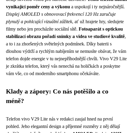
vynikající poměr ceny a výkonu
a uspokojí i ty nejnáročnější.
Displej AMOLED s obnovovací frekvencí 120 Hz zaručuje
plynulý a pohlcující vizuální zážitek
, ať už hrajete hry, sledujete
filmy nebo jen procházíte sociální sítě.
Fotoaparát s optickou
stabilizací obrazu pořadí snímky a videa ve studiové kvalitě
,
a to i za zhoršených světelných podmínek. Díky baterii s
dlouhou výdrží a rychlým nabíjením se nemusíte obávat, že vám
telefon dojde energie v tu nejnepříhodnější chvíli. Vivo V29 Lite
je zkrátka telefon, který vás nenechá na holičkách a poskytne
vám vše, co od moderního smartphonu očekáváte.
Klady a zápory: Co nás potěšilo a co
méně?
Telefon vivo V29 Lite nás v redakci zaujal hned na první
pohled. Jeho elegantní design a příjemné rozměry z něj dělají