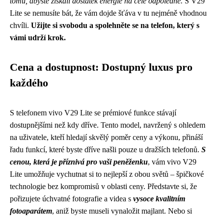
tomu, abyste získali dostatek energie na celé odpoledne.
S V29
Lite se nemusíte bát, že vám dojde šťáva v tu nejméně vhodnou
chvíli.
Užijte si svobodu a spolehněte se na telefon, který s
vámi udrží krok.
Cena a dostupnost: Dostupný luxus pro
každého
S telefonem vivo V29 Lite se prémiové funkce stávají
dostupnějšími než kdy dříve. Tento model, navržený s ohledem
na uživatele, kteří hledají skvělý poměr ceny a výkonu, přináší
řadu funkcí, které byste dříve našli pouze u dražších telefonů.
S
cenou, která je příznivá pro vaši peněženku
, vám vivo V29
Lite umožňuje vychutnat si to nejlepší z obou světů – špičkové
technologie bez kompromisů v oblasti ceny. Představte si, že
pořizujete úchvatné fotografie a videa s
vysoce kvalitním
fotoaparátem
, aniž byste museli vynaložit majlant. Nebo si