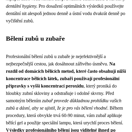
dentální hygieny.
Pro dosažení optimálních výsledků používejte
dentální nit alespoň jednou denně a ústní vodu dvakrát denně po
vyčištění zubů.
Bělení zubů u zubaře
Profesionální bělení zubů u zubaře je nejefektivnější a
nejbezpečnější cestou, jak dosáhnout zářivého úsměvu.
Na
rozdíl od domácích bělících metod, které často obsahují nižší
koncentrace bělících látek, zubaři používají profesionální
přípravky s vyšší koncentrací peroxidu
, který proniká do
hloubky zubní skloviny a odstraňuje i odolné skvrny. Před
samotným bělením
zubař provede důkladnou prohlídku vašich
zubů a dásní, aby se ujistil, že je pro vás bělení vhodné
. Během
procedury, která obvykle trvá 60-90 minut, vám zubař aplikuje
bělící gel a použije speciální lampu, která urychlí proces bělení.
Výsledky profesionálního bělení jsou viditelné ihned po