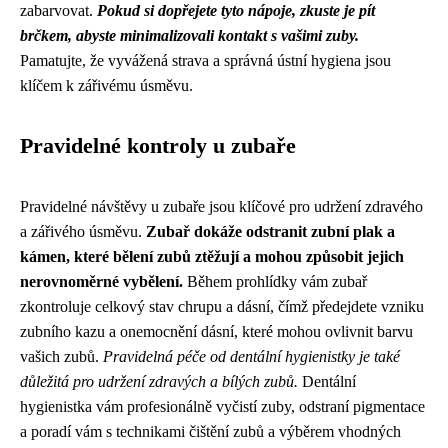
zabarvovat.
Pokud si dopřejete tyto nápoje, zkuste je pít
brčkem, abyste minimalizovali kontakt s vašimi zuby.
Pamatujte, že vyvážená strava a správná ústní hygiena jsou
klíčem k zářivému úsměvu.
Pravidelné kontroly u zubaře
Pravidelné návštěvy u zubaře jsou klíčové pro udržení zdravého
a zářivého úsměvu.
Zubař dokáže odstranit zubní plak a
kámen, které bělení zubů ztěžují a mohou způsobit jejich
nerovnoměrné vybělení.
Během prohlídky vám zubař
zkontroluje celkový stav chrupu a dásní, čímž předejdete vzniku
zubního kazu a onemocnění dásní, které mohou ovlivnit barvu
vašich zubů.
Pravidelná péče od dentální hygienistky je také
důležitá pro udržení zdravých a bílých zubů.
Dentální
hygienistka vám profesionálně vyčistí zuby, odstraní pigmentace
a poradí vám s technikami čištění zubů a výběrem vhodných