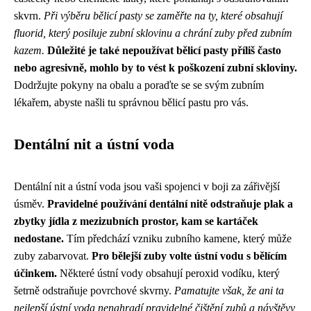
skvrn.
Při výběru bělicí pasty se zaměřte na ty, které obsahují
fluorid, který posiluje zubní sklovinu a chrání zuby před zubním
kazem.
Důležité je také nepoužívat bělicí pasty příliš často
nebo agresivně, mohlo by to vést k poškození zubní skloviny.
Dodržujte pokyny na obalu a poraďte se se svým zubním
lékařem, abyste našli tu správnou bělicí pastu pro vás.
Dentální nit a ústní voda
Dentální nit a ústní voda jsou vaši spojenci v boji za zářivější
úsměv.
Pravidelné používání dentální nitě odstraňuje plak a
zbytky jídla z mezizubních prostor, kam se kartáček
nedostane.
Tím předchází vzniku zubního kamene, který může
zuby zabarvovat.
Pro bělejší zuby volte ústní vodu s bělícím
účinkem.
Některé ústní vody obsahují peroxid vodíku, který
šetrně odstraňuje povrchové skvrny.
Pamatujte však, že ani ta
nejlepší ústní voda nenahradí pravidelné čištění zubů a návštěvy