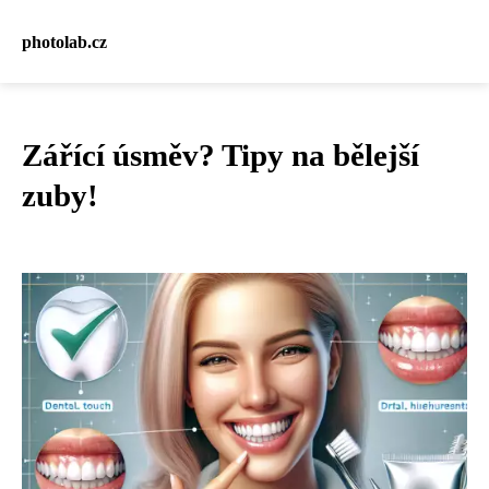
photolab.cz
Zářící úsměv? Tipy na bělejší
zuby!