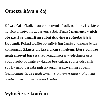
Omezte kávu a čaj
Káva a čaj, ačkoliv jsou oblíbenými nápoji, patří mezi ty, které
nejvíce přispívají k zabarvení zubů.
Tmavé pigmenty v nich
obsažené se usazují na zubní sklovině a způsobují její
žloutnutí.
Pokud toužíte po zářivějším úsměvu, omezte jejich
konzumaci.
Zkuste pít kávu či čaj s mlékem, které pomůže
neutralizovat barviva.
Po konzumaci si vypláchněte ústa
vodou nebo použijte žvýkačku bez cukru, abyste odstranili
zbytky nápojů a zabránili tak jejich usazování na zubech.
Nezapomínejte, že i malé změny v pitném režimu mohou mít
pozitivní vliv na barvu vašich zubů.
Vyhněte se kouření