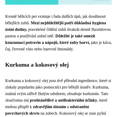
Kromě bělicích per existuje i řada dalších tipů, jak dosáhnout
bělejších zubů.
Mezi nejdůležitější patří důkladná hygiena
ústní dutiny,
pravidelné čištění zubů dvakrát denně fluoridovou
pastou a používání zubní nitě.
Důležité je také omezit
konzumaci potravin a nápojů, které zuby barví,
jako je káva,
čaj, červené víno nebo barevné limonády.
Kurkuma a kokosový olej
Kurkuma a kokosový olej jsou dvě přírodní ingredience, které si
získaly popularitu jako pomocníci pro bělejší úsměv. Kurkuma,
známá svým zářivě žlutým odstínem, obsahuje kurkumin. Tato
sloučenina má
protizánětlivé a antibakteriální účinky
, které
mohou přispět k
zdravějším dásním
a
odstranění
povrchových skvrn
na zubech. Kokosový olej se zase pyšní