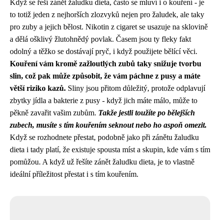
Když se řeší zánět žaludku dieta, často se mluví i o kouření - je
to totiž jeden z nejhorších zlozvyků nejen pro žaludek, ale taky
pro zuby a jejich bělost. Nikotin z cigaret se usazuje na sklovině
a dělá ošklivý žlutohnědý povlak. Časem jsou ty fleky fakt
odolný a těžko se dostávají pryč, i když použijete bělící věci.
Kouření vám kromě zažloutlých zubů taky snižuje tvorbu
slin, což pak může způsobit, že vám páchne z pusy a máte
větší riziko kazů.
Sliny jsou přitom důležitý, protože odplavují
zbytky jídla a bakterie z pusy - když jich máte málo, může to
pěkně zavařit vašim zubům.
Takže jestli toužíte po bělejších
zubech, musíte s tím kouřením seknout nebo ho aspoň omezit.
Když se rozhodnete přestat,
podobně jako při zánětu žaludku
dieta
i tady platí, že existuje spousta míst a skupin, kde vám s tím
pomůžou. A když už řešíte zánět žaludku dieta, je to vlastně
ideální příležitost přestat i s tím kouřením.