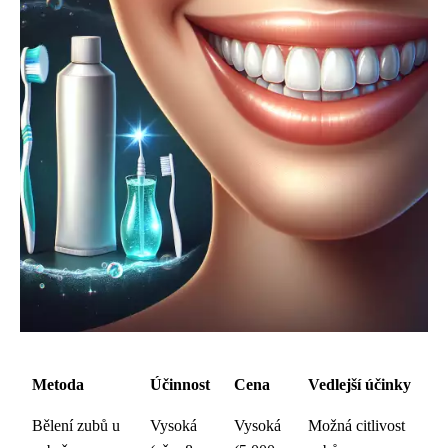
Metoda
Účinnost
Cena
Vedlejší účinky
Bělení zubů u
Vysoká
Vysoká
Možná citlivost