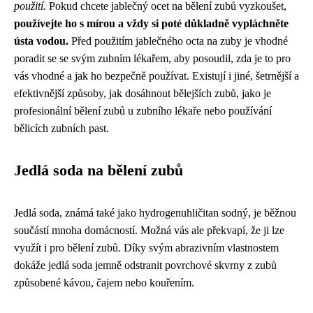
použití.
Pokud chcete jablečný ocet na bělení zubů vyzkoušet,
používejte ho s mírou a vždy si poté důkladně vypláchněte
ústa vodou.
Před použitím jablečného octa na zuby je vhodné
poradit se se svým zubním lékařem, aby posoudil, zda je to pro
vás vhodné a jak ho bezpečně používat. Existují i ​​​​jiné, šetrnější a
efektivnější způsoby, jak dosáhnout bělejších zubů, jako je
profesionální bělení zubů u zubního lékaře nebo používání
bělicích zubních past.
Jedlá soda na bělení zubů
Jedlá soda, známá také jako hydrogenuhličitan sodný, je běžnou
součástí mnoha domácností. Možná vás ale překvapí, že ji lze
využít i pro bělení zubů. Díky svým abrazivním vlastnostem
dokáže jedlá soda jemně odstranit povrchové skvrny z zubů
způsobené kávou, čajem nebo kouřením.