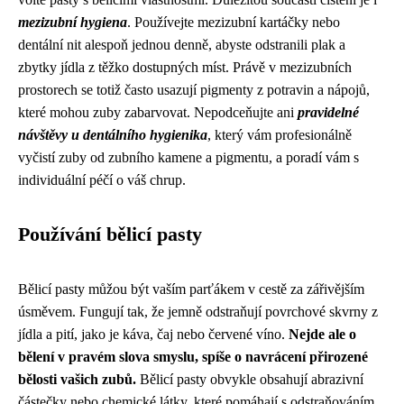
mezizubní hygiena
. Používejte mezizubní kartáčky nebo
dentální nit alespoň jednou denně, abyste odstranili plak a
zbytky jídla z těžko dostupných míst. Právě v mezizubních
prostorech se totiž často usazují pigmenty z potravin a nápojů,
které mohou zuby zabarvovat. Nepodceňujte ani
pravidelné
návštěvy u dentálního hygienika
, který vám profesionálně
vyčistí zuby od zubního kamene a pigmentu, a poradí vám s
individuální péčí o váš chrup.
Používání bělicí pasty
Bělicí pasty můžou být vaším parťákem v cestě za zářivějším
úsměvem. Fungují tak, že jemně odstraňují povrchové skvrny z
jídla a pití, jako je káva, čaj nebo červené víno.
Nejde ale o
bělení v pravém slova smyslu, spíše o navrácení přirozené
bělosti vašich zubů.
Bělicí pasty obvykle obsahují abrazivní
částečky nebo chemické látky, které pomáhají s odstraňováním