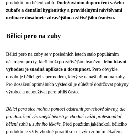
produktů pro bělení zubů.
Dodržováním doporučení vašeho
zubaře a dentální hygienistky a pravidelnými návštěvami
ordinace dosáhnete zdravějšího a zářivějšího úsměvu.
Bělicí pero na zuby
Bělicí pero na zuby se v posledních letech stalo populárním
nástrojem pro ty, kteří touží po zářivějším úsměvu.
Jeho hlavní
výhodou je snadná aplikace a dostupnost.
Pero obvykle
obsahuje bělicí gel s peroxidem, který se nanáší přímo na zuby.
Pro dosažení optimálních výsledků je důležité dodržovat pokyny
výrobce a nepoužívat pero příliš často.
Bělicí pera sice mohou pomoci odstranit povrchové skvrny, ale
pro dosažení výraznější bělosti je vhodné zvážit profesionální
bělení zubů u zubního lékaře.
Před použitím jakéhokoli bělicího
produktu je vždy vhodné poradit se se svým zubním lékařem,