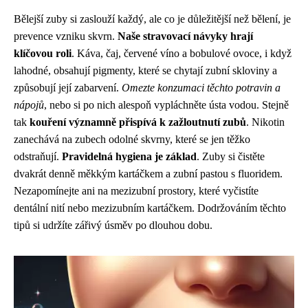
Bělejší zuby si zaslouží každý, ale co je důležitější než bělení, je
prevence vzniku skvrn.
Naše stravovací návyky hrají
klíčovou roli
. Káva, čaj, červené víno a bobulové ovoce, i když
lahodné, obsahují pigmenty, které se chytají zubní skloviny a
způsobují její zabarvení.
Omezte konzumaci těchto potravin a
nápojů
, nebo si po nich alespoň vypláchněte ústa vodou. Stejně
tak
kouření významně přispívá k zažloutnutí zubů
. Nikotin
zanechává na zubech odolné skvrny, které se jen těžko
odstraňují.
Pravidelná hygiena je základ
. Zuby si čistěte
dvakrát denně měkkým kartáčkem a zubní pastou s fluoridem.
Nezapomínejte ani na mezizubní prostory, které vyčistíte
dentální nití nebo mezizubním kartáčkem. Dodržováním těchto
tipů si udržíte zářivý úsměv po dlouhou dobu.