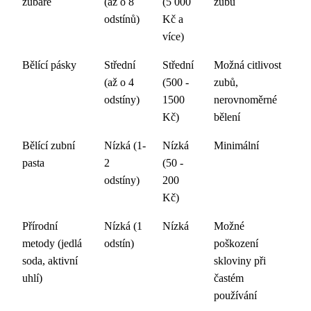
zubaře
(až o 8
(5 000
zubů
odstínů)
Kč a
více)
Bělící pásky
Střední
Střední
Možná citlivost
(až o 4
(500 -
zubů,
odstíny)
1500
nerovnoměrné
Kč)
bělení
Bělící zubní
Nízká (1-
Nízká
Minimální
pasta
2
(50 -
odstíny)
200
Kč)
Přírodní
Nízká (1
Nízká
Možné
metody (jedlá
odstín)
poškození
soda, aktivní
skloviny při
uhlí)
častém
používání