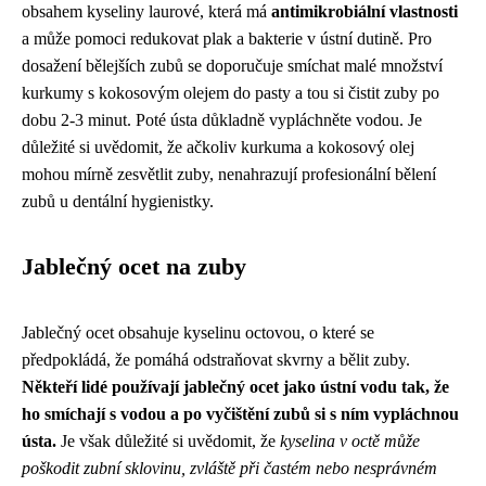
obsahem kyseliny laurové, která má
antimikrobiální vlastnosti
a může pomoci redukovat plak a bakterie v ústní dutině. Pro
dosažení bělejších zubů se doporučuje smíchat malé množství
kurkumy s kokosovým olejem do pasty a tou si čistit zuby po
dobu 2-3 minut. Poté ústa důkladně vypláchněte vodou. Je
důležité si uvědomit, že ačkoliv kurkuma a kokosový olej
mohou mírně zesvětlit zuby, nenahrazují profesionální bělení
zubů u dentální hygienistky.
Jablečný ocet na zuby
Jablečný ocet obsahuje kyselinu octovou, o které se
předpokládá, že pomáhá odstraňovat skvrny a bělit zuby.
Někteří lidé používají jablečný ocet jako ústní vodu tak, že
ho smíchají s vodou a po vyčištění zubů si s ním vypláchnou
ústa.
Je však důležité si uvědomit, že
kyselina v octě může
poškodit zubní sklovinu, zvláště při častém nebo nesprávném