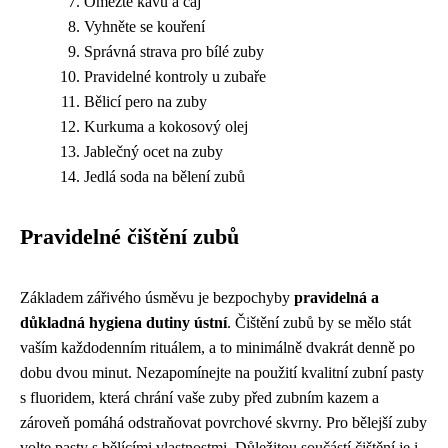
Omezte kávu a čaj
Vyhněte se kouření
Správná strava pro bílé zuby
Pravidelné kontroly u zubaře
Bělicí pero na zuby
Kurkuma a kokosový olej
Jablečný ocet na zuby
Jedlá soda na bělení zubů
Pravidelné čištění zubů
Základem zářivého úsměvu je bezpochyby
pravidelná a
důkladná hygiena dutiny ústní
. Čištění zubů by se mělo stát
vaším každodenním rituálem, a to minimálně dvakrát denně po
dobu dvou minut. Nezapomínejte na použití kvalitní zubní pasty
s fluoridem, která chrání vaše zuby před zubním kazem a
zároveň pomáhá odstraňovat povrchové skvrny. Pro bělejší zuby
volte pasty s bělícími vlastnostmi. Důležitou součástí čištění je i