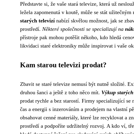
Představte si, že vaše stará televize, která už neslo
ležela zapomenutá v koutě, může se stát užitečným
starých televizí
nabízí skvělou možnost, jak se zbav
prostředí.
Některé společnosti se specializují na
náku
přístroje pak mohou potěšit někoho, kdo hledá cenov
likvidaci staré elektroniky může inspirovat i vaše ok
Kam starou televizi prodat?
Zbavit se staré televize nemusí být nutně složité. E
druhou šanci a ještě z toho něco mít.
Výkup starých 
prodat rychle a bez starostí. Firmy specializující se
čas a energii s inzerováním a prodejem na vlastní pě
obsahovat cenné materiály, které lze recyklovat a z
prostředí a podpoříte udržitelný rozvoj. A kdo ví, t