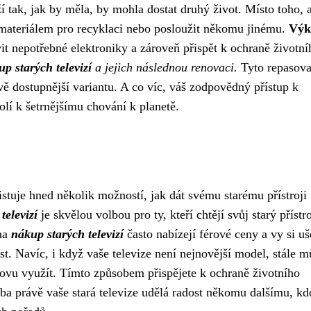
uží tak, jak by měla, by mohla dostat druhý život. Místo toho, 
 materiálem pro recyklaci nebo posloužit někomu jinému.
Výk
it nepotřebné elektroniky a zároveň přispět k ochraně životní
p starých televizí
a jejich následnou renovaci.
Tyto repasov
ě dostupnější variantu. A co víc, váš zodpovědný přístup k
olí k šetrnějšímu chování k planetě.
xistuje hned několik možností, jak dát svému starému přístroji
televizí
je skvělou volbou pro ty, kteří chtějí svůj starý přístr
 na
nákup starých televizí
často nabízejí férové ceny a vy si uše
st. Navíc, i když vaše televize není nejnovější model, stále 
novu využít. Tímto způsobem přispějete k ochraně životního
řeba právě vaše stará televize udělá radost někomu dalšímu, kd