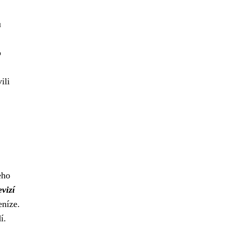
u
o
ili
eho
vizí
eníze.
í.