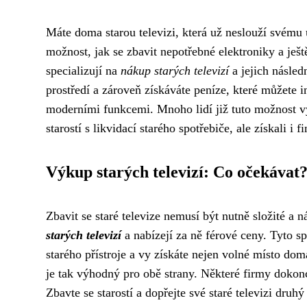
Máte doma starou televizi, která už neslouží svému
možnost, jak se zbavit nepotřebné elektroniky a ješt
specializují na
nákup starých televizí
a jejich násled
prostředí a zároveň získáváte peníze, které můžete i
moderními funkcemi. Mnoho lidí již tuto možnost vy
starostí s likvidací starého spotřebiče, ale získali i 
Výkup starých televizí: Co očekávat
Zbavit se staré televize nemusí být nutně složité a 
starých televizí
a nabízejí za ně férové ceny. Tyto sp
starého přístroje a vy získáte nejen volné místo do
je tak výhodný pro obě strany. Některé firmy dokonce
Zbavte se starostí a dopřejte své staré televizi druh