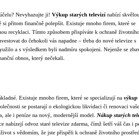
 účelu? Nevyhazujte ji!
Výkup starých televizí
nabízí skvělo
ě si přitom finančně polepšit. Existuje mnoho firem, které se
nou recyklaci. Tímto způsobem přispíváte k ochraně životníh
nvestovat do čehokoli vás napadne – třeba do nové televize s
užilo a s výsledkem byli nadmíru spokojeni. Nejenže se zbav
finanční obnos, který nečekali.
?
nákladné. Existuje mnoho firem, které se specializují na
výkup
olečnosti se postarají o ekologickou likvidaci či renovaci vaš
ma, ale i peníze na nový, modernější model.
Nákup starých tele
 nabízejí odvoz staré televize zdarma, čímž šetří váš čas i p
ý život s vědomím, že jste přispěli k ochraně životního prostřed