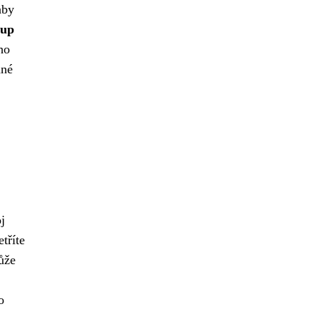
aby
up
ho
ané
oj
tříte
může
o