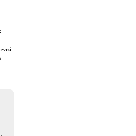
é
evizí
a