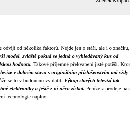
Zdeněk Kropáč
e odvíjí od několika faktorů. Nejde jen o stáří, ale i o značku,
arší model, zvláště pokud se jedná o vyhledávaný kus od
lskou hodnotu.
Takové příjemné překvapení jistě potěší. Kr
levize v dobrém stavu s originálním příslušenstvím má vždy 
ůže se to v budoucnu vyplatit.
Výkup starých televizí tak
né elektroniky a ještě z ní něco získat.
Peníze z prodeje pak
ní technologie naplno.