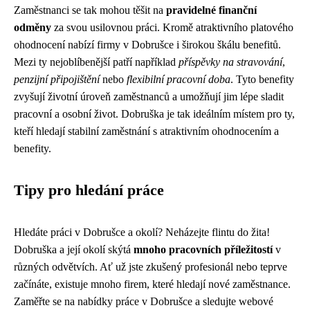
Zaměstnanci se tak mohou těšit na
pravidelné finanční
odměny
za svou usilovnou práci. Kromě atraktivního platového
ohodnocení nabízí firmy v Dobrušce i širokou škálu benefitů.
Mezi ty nejoblíbenější patří například
příspěvky na stravování
,
penzijní připojištění
nebo
flexibilní pracovní doba
. Tyto benefity
zvyšují životní úroveň zaměstnanců a umožňují jim lépe sladit
pracovní a osobní život. Dobruška je tak ideálním místem pro ty,
kteří hledají stabilní zaměstnání s atraktivním ohodnocením a
benefity.
Tipy pro hledání práce
Hledáte práci v Dobrušce a okolí? Neházejte flintu do žita!
Dobruška a její okolí skýtá
mnoho pracovních příležitostí
v
různých odvětvích. Ať už jste zkušený profesionál nebo teprve
začínáte, existuje mnoho firem, které hledají nové zaměstnance.
Zaměřte se na nabídky práce v Dobrušce a sledujte webové