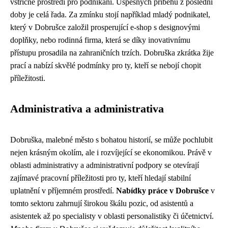
vstřícné prostředí pro podnikání. Úspěšných příběhů z poslední
doby je celá řada. Za zmínku stojí například mladý podnikatel,
který v Dobrušce založil prosperující e-shop s designovými
doplňky, nebo rodinná firma, která se díky inovativnímu
přístupu prosadila na zahraničních trzích. Dobruška zkrátka žije
prací a nabízí skvělé podmínky pro ty, kteří se nebojí chopit
příležitosti.
Administrativa a administrativa
Dobruška, malebné město s bohatou historií, se může pochlubit
nejen krásným okolím, ale i rozvíjející se ekonomikou. Právě v
oblasti administrativy a administrativní podpory se otevírají
zajímavé pracovní příležitosti pro ty, kteří hledají stabilní
uplatnění v příjemném prostředí.
Nabídky práce v Dobrušce
v
tomto sektoru zahrnují širokou škálu pozic, od asistentů a
asistentek až po specialisty v oblasti personalistiky či účetnictví.