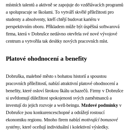
místních talentů a aktivně se zapojuje do vzdělávacích programů
a spolupracuje se školami. To vytváří skvělé příležitosti pro
studenty a absolventy, kteří chtějí budovat kariéru v
perspektivním oboru. Příkladem může být úspěšná softwarová
firma, která v Dobrušce nedávno otevřela své nové vývojové
centrum a vytvořila tak desítky nových pracovních míst.
Platové ohodnocení a benefity
Dobruška, malebné město s bohatou historií a spoustou
pracovních příležitostí, nabízí atraktivní platové ohodnocení a
benefity, které osloví širokou škálu uchazečů. Firmy v Dobrušce
si uvědomují důležitost spokojenosti svých zaměstnanců a
investují do jejich rozvoje a well-beingu.
Mzdové podmínky
v
Dobrušce jsou konkurenceschopné a odrážejí rostoucí
ekonomiku regionu. Mnoho firem nabízí
motivující bonusové
systémy
, které oceňují individuální i kolektivní výsledky.