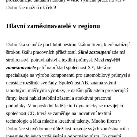
Dobrušce možná už čeká!
Hlavní zaměstnavatelé v regionu
Dobruška se může pochlubit pestrou škálou firem, které nabízejí
širokou škálu pracovních příležitostí.
Silné zastoupení
zde má
strojírenství, potravinářství a textilní průmysl. Mezi
největší
zaměstnavatele
patří například společnost XY, která se
specializuje na výrobu komponentů pro automobilový průmysl a
neustále rozšiřuje své řady. Společnost AB, známá svými
lahodnými mléčnými výrobky, je dalším příkladem prosperující
firmy, která nabízí stabilní zázemí a atraktivní pracovní
podmínky. V neposlední řadě je tu i dynamicky se rozvíjející
společnost CD, která se zaměřuje na inovativní textilní
technologie a láká mladé a kreativní talenty. Mnoho firem v
Dobrušce si uvědomuje důležitost rozvoje svých zaměstnanců a
investuje do jejich vzdělávání a odborného růstu. To otevírá