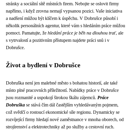
stránky a sociální sítě místních firem. Nebojte se oslovit firmy
napřímo, i když zrovna nemají vypsanou pozici. Vaše iniciativa
a nadšení můžou být klíčem k úspěchu. V Dobrušce působí i
několik personálních agentur, které vám s hledáním práce můžou
pomoct. Pamatujte, že
hledání práce je běh na dlouhou trať
, ale
s vytrvalostí a pozitivním přístupem najdete práci snů i v
Dobrušce.
Život a bydlení v Dobrušce
Dobruška není jen malebné město s bohatou historií, ale také
místo plné pracovních příležitostí. Nabídky práce v Dobrušce
jsou rozmanité a uspokojí širokou škálu zájemců.
Práce
Dobruška
se stává čím dál častějším vyhledávaným pojmem,
což svědčí o rostoucí ekonomické síle regionu. Dynamicky se
rozvíjející firmy hledají nové zaměstnance v mnoha oborech, od
strojírenství a elektrotechniky až po služby a cestovní ruch.