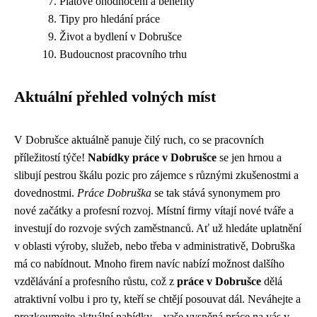
Platové ohodnocení a benefity
Tipy pro hledání práce
Život a bydlení v Dobrušce
Budoucnost pracovního trhu
Aktuální přehled volných míst
V Dobrušce aktuálně panuje čilý ruch, co se pracovních
příležitostí týče!
Nabídky práce v Dobrušce
se jen hrnou a
slibují pestrou škálu pozic pro zájemce s různými zkušenostmi a
dovednostmi.
Práce Dobruška
se tak stává synonymem pro
nové začátky a profesní rozvoj. Místní firmy vítají nové tváře a
investují do rozvoje svých zaměstnanců. Ať už hledáte uplatnění
v oblasti výroby, služeb, nebo třeba v administrativě, Dobruška
má co nabídnout. Mnoho firem navíc nabízí možnost dalšího
vzdělávání a profesního růstu, což z
práce v Dobrušce
dělá
atraktivní volbu i pro ty, kteří se chtějí posouvat dál. Neváhejte a
prozkoumejte aktuální nabídky – vaše vysněná práce na vás v