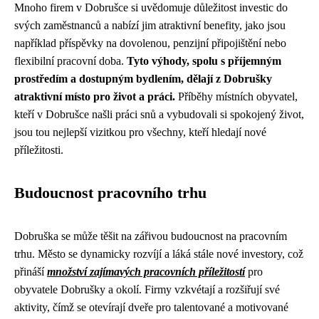
Mnoho firem v Dobrušce si uvědomuje důležitost investic do
svých zaměstnanců a nabízí jim atraktivní benefity, jako jsou
například příspěvky na dovolenou, penzijní připojištění nebo
flexibilní pracovní doba.
Tyto výhody, spolu s příjemným
prostředím a dostupným bydlením, dělají z Dobrušky
atraktivní místo pro život a práci.
Příběhy místních obyvatel,
kteří v Dobrušce našli práci snů a vybudovali si spokojený život,
jsou tou nejlepší vizitkou pro všechny, kteří hledají nové
příležitosti.
Budoucnost pracovního trhu
Dobruška se může těšit na zářivou budoucnost na pracovním
trhu. Město se dynamicky rozvíjí a láká stále nové investory, což
přináší
množství zajímavých pracovních příležitostí
pro
obyvatele Dobrušky a okolí. Firmy vzkvétají a rozšiřují své
aktivity, čímž se otevírají dveře pro talentované a motivované