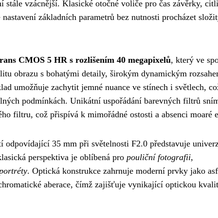
í stále vzácnější. Klasické otočné voliče pro čas závěrky, citl
 nastavení základních parametrů bez nutnosti procházet složi
rans CMOS 5 HR s rozlišením 40 megapixelů
, který ve spo
litu obrazu s bohatými detaily, širokým dynamickým rozsahe
ad umožňuje zachytit jemné nuance ve stínech i světlech, co
elných podmínkách. Unikátní uspořádání barevných filtrů sní
o filtru, což přispívá k mimořádné ostosti a absenci moaré e
 odpovídající 35 mm při světelnosti F2.0 představuje univerz
klasická perspektiva je oblíbená pro
pouliční fotografii,
portréty
. Optická konstrukce zahrnuje moderní prvky jako asf
chromatické aberace, čímž zajišťuje vynikající optickou kvali