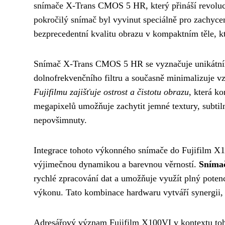
snímače X-Trans CMOS 5 HR, který přináší revoluci
pokročilý snímač byl vyvinut speciálně pro zachyce
bezprecedentní kvalitu obrazu v kompaktním těle, kt
Snímač X-Trans CMOS 5 HR se vyznačuje unikátním 
dolnofrekvenčního filtru a současně minimalizuje v
Fujifilmu zajišťuje ostrost a čistotu obrazu
, která k
megapixelů umožňuje zachytit jemné textury, subtiln
nepovšimnuty.
Integrace tohoto výkonného snímače do Fujifilm X
výjimečnou dynamikou a barevnou věrností.
Snímač
rychlé zpracování dat a umožňuje využít plný poten
výkonu. Tato kombinace hardwaru vytváří synergii, 
Adresářový význam Fujifilm X100VI v kontextu toho