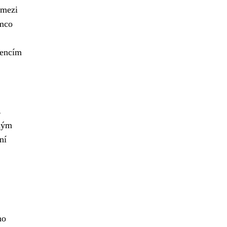
 mezi
ímco
rencím
ž
lným
ní
ho