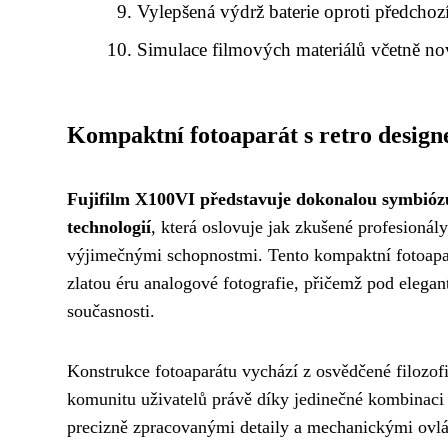
Vylepšená výdrž baterie oproti předc
Simulace filmových materiálů včetně n
Kompaktní fotoaparát s retro desig
Fujifilm X100VI představuje dokonalou symbiózu
technologií
, která oslovuje jak zkušené profesionály
výjimečnými schopnostmi. Tento kompaktní fotoapa
zlatou éru analogové fotografie, přičemž pod elega
současnosti.
Konstrukce fotoaparátu vychází z osvědčené filozofi
komunitu uživatelů právě díky jedinečné kombinaci k
precizně zpracovanými detaily a mechanickými ovlá