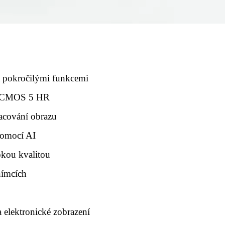
a pokročilými funkcemi
s CMOS 5 HR
racování obrazu
pomocí AI
kou kvalitou
nímcích
 elektronické zobrazení