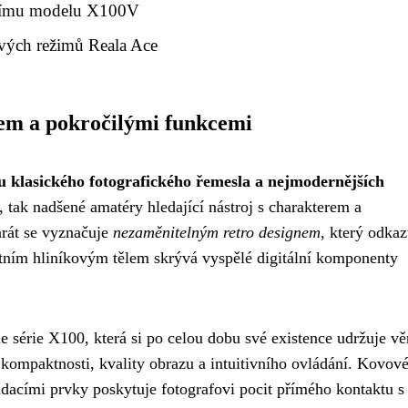
hozímu modelu X100V
ových režimů Reala Ace
nem a pokročilými funkcemi
 klasického fotografického řemesla a nejmodernějších
, tak nadšené amatéry hledající nástroj s charakterem a
rát se vyznačuje
nezaměnitelným retro designem
, který odkaz
ntním hliníkovým tělem skrývá vyspělé digitální komponenty
e série X100, která si po celou dobu své existence udržuje v
ompaktnosti, kvality obrazu a intuitivního ovládání. Kovové
dacími prvky poskytuje fotografovi pocit přímého kontaktu s