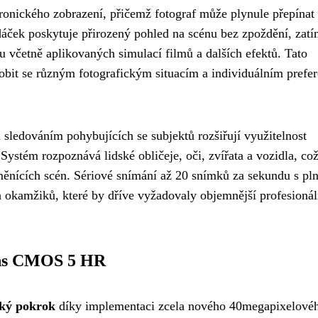
ronického zobrazení, přičemž fotograf může plynule přepínat
dáček poskytuje přirozený pohled na scénu bez zpoždění, zat
 včetně aplikovaných simulací filmů a dalších efektů. Tato
působit se různým fotografickým situacím a individuálním prefe
 sledováním pohybujících se subjektů rozšiřují využitelnost
Systém rozpoznává lidské obličeje, oči, zvířata a vozidla, co
 měnících scén. Sériové snímání až 20 snímků za sekundu s p
h okamžiků, které by dříve vyžadovaly objemnější profesionál
ans CMOS 5 HR
cký pokrok
díky implementaci zcela nového 40megapixelové