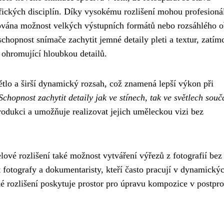
fických disciplín. Díky vysokému rozlišení mohou profesioná
ována možnost velkých výstupních formátů nebo rozsáhlého o
schopnost snímače zachytit jemné detaily pleti a textur, zatím
s ohromující hloubkou detailů.
ětlo a širší dynamický rozsah, což znamená lepší výkon při
Schopnost zachytit detaily jak ve stínech, tak ve světlech sou
rodukci a umožňuje realizovat jejich uměleckou vizi bez
ové rozlišení také možnost vytváření výřezů z fotografií bez
et fotografy a dokumentaristy, kteří často pracují v dynamický
é rozlišení poskytuje prostor pro úpravu kompozice v postpr