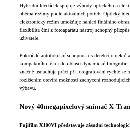
Hybridní hledáček spojuje výhody optického a elekt
oběma režimy podle aktuálních potřeb. Optický hle
elektronický režim umožňuje náhled finálního obrazu
flexibilita činí z fotoaparátu nástroj schopný přiz
uživatele.
Pokročilé autofokusní schopnosti s detekcí objektů a
kompaktního těla i do oblasti dynamické fotografie. 
značně usnadňuje práci při fotografování rychle se
rozlišením otevírá možnosti zachycení rozhodujícíc
výbavu.
Nový 40megapixelový snímač X-Tr
Fujifilm X100VI představuje zásadní technologi