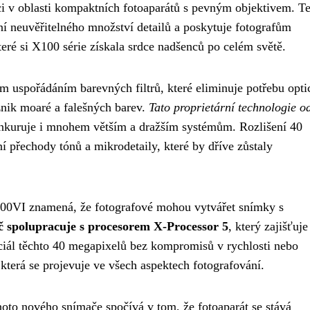
 v oblasti kompaktních fotoaparátů s pevným objektivem. T
ní neuvěřitelného množství detailů a poskytuje fotografům
eré si X100 série získala srdce nadšenců po celém světě.
uspořádáním barevných filtrů, které eliminuje potřebu opti
znik moaré a falešných barev.
Tato proprietární technologie o
onkuruje i mnohem větším a dražším systémům. Rozlišení 40
í přechody tónů a mikrodetaily, které by dříve zůstaly
100VI znamená, že fotografové mohou vytvářet snímky s
 spolupracuje s procesorem X-Processor 5
, který zajišťuje
ciál těchto 40 megapixelů bez kompromisů v rychlosti nebo
která se projevuje ve všech aspektech fotografování.
to nového snímače spočívá v tom, že fotoaparát se stává