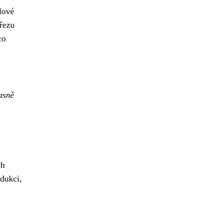
lové
řezu
co
časně
ch
odukci,