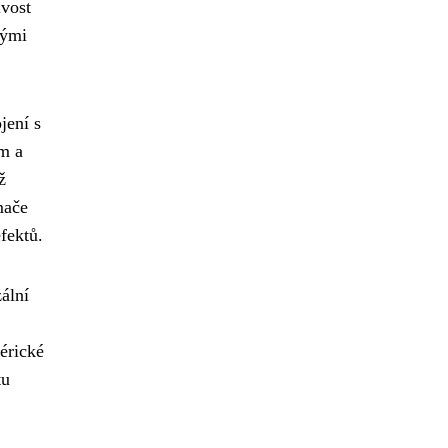
ivost
tými
jení s
m a
ž
mače
fektů.
ální
érické
tu