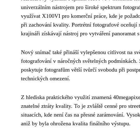
univerzálním nástrojem pro široké spektrum fotogra
využívat X100VI pro komerční práce, kde je požad
při zachování kvality. Portrétní fotografové oceňují 
krajináři získávají nástroj pro vytváření panoramat 
Nový snímač také přináší vylepšenou citlivost na sv
fotografování v náročných světelných podmínkách.
poskytuje fotografům větší tvůrčí svobodu při postp
technických omezení.
Z hlediska praktického využití znamená 40megapixel
znatelné ztráty kvality. To je zvláště cenné pro stre
situacích, kde není čas na přesné zarámování. Vysok
aniž by byla ohrožena kvalita finálního výstupu.