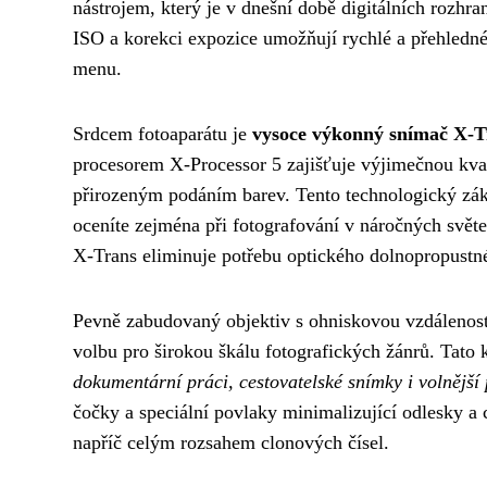
nástrojem, který je v dnešní době digitálních rozhran
ISO a korekci expozice umožňují rychlé a přehledné
menu.
Srdcem fotoaparátu je
vysoce výkonný snímač X-T
procesorem X-Processor 5 zajišťuje výjimečnou kva
přirozeným podáním barev. Tento technologický zákl
oceníte zejména při fotografování v náročných svět
X-Trans eliminuje potřebu optického dolnopropustnéh
Pevně zabudovaný objektiv s ohniskovou vzdáleností
volbu pro širokou škálu fotografických žánrů. Tato 
dokumentární práci, cestovatelské snímky i volnější 
čočky a speciální povlaky minimalizující odlesky a 
napříč celým rozsahem clonových čísel.