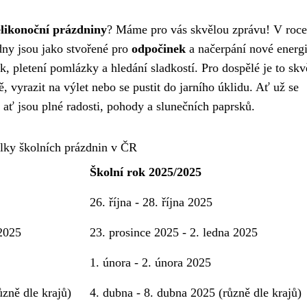
likonoční prázdniny
? Máme pro vás skvělou zprávu! V roc
 dny jsou jako stvořené pro
odpočinek
a načerpání nové energ
, pletení pomlázky a hledání sladkostí. Pro dospělé je to skv
ě, vyrazit na výlet nebo se pustit do jarního úklidu. Ať už se
 ať jsou plné radosti, pohody a slunečních paprsků.
lky školních prázdnin v ČR
Školní rok 2025/2025
26. října - 28. října 2025
 2025
23. prosince 2025 - 2. ledna 2025
1. února - 2. února 2025
ůzně dle krajů)
4. dubna - 8. dubna 2025 (různě dle krajů)