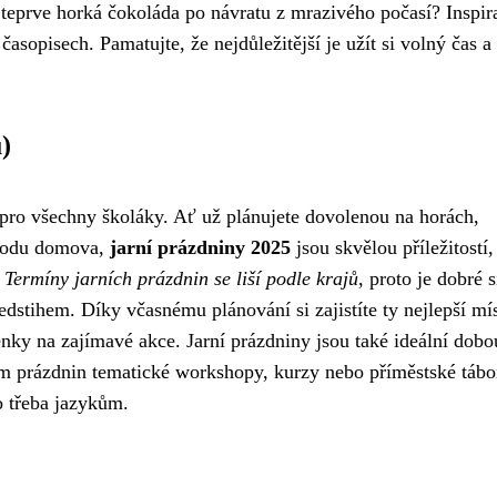
 teprve horká čokoláda po návratu z mrazivého počasí? Inspir
asopisech. Pamatujte, že nejdůležitější je užít si volný čas a
)
 pro všechny školáky. Ať už plánujete dovolenou na horách,
ohodu domova,
jarní prázdniny 2025
jsou skvělou příležitostí,
.
Termíny jarních prázdnin se liší podle krajů
, proto je dobré s
ředstihem. Díky včasnému plánování si zajistíte ty nejlepší mí
nky na zajímavé akce. Jarní prázdniny jsou také ideální dobo
em prázdnin tematické workshopy, kurzy nebo příměstské tábo
o třeba jazykům.