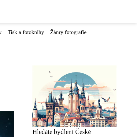
y
Tisk a fotoknihy
Žánry fotografie
Hledáte bydlení České