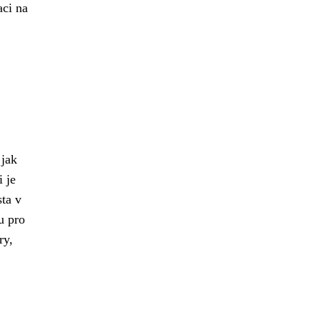
aci na
 jak
i je
sta v
u pro
ry,