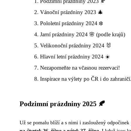
Podzimní prázdniny 2023 🍂
Vánoční prázdniny 2023 🎄
Pololetní prázdniny 2024 ❄️
Jarní prázdniny 2024 🌸 (podle krajů)
Velikonoční prázdniny 2024 🐰
Hlavní letní prázdniny 2024 ☀️
Nezapomeňte na včasnou rezervaci!
Inspirace na výlety po ČR i do zahraničí
Podzimní prázdniny 2025 🍂
Už se pomalu blíží a s nimi i zasloužený odpočinek
na
čtvrtek 26. října
a
pátek 27. října
. I když jsou k