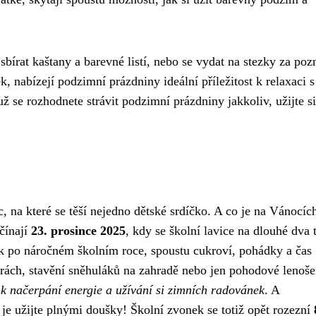
sbírat kaštany a barevné listí, nebo se vydat na stezky za po
k, nabízejí podzimní prázdniny ideální příležitost k relaxaci s
ž se rozhodnete strávit podzimní prázdniny jakkoliv, užijte si
, na které se těší nejedno dětské srdíčko. A co je na Vánocíc
ačínají
23. prosince 2025
, kdy se školní lavice na dlouhé dva
ek po náročném školním roce, spoustu cukroví, pohádky a čas
orách, stavění sněhuláků na zahradě nebo jen pohodové lenoše
í k načerpání energie a užívání si zimních radovánek
. A
 je užijte plnými doušky! Školní zvonek se totiž opět rozezní