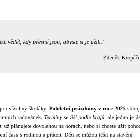
e vědět, kdy přesně jsou, abyste si je užili.
Zdeněk Kropáč
 pro všechny školáky.
Pololetní prázdniny v roce 2025
slibuj
i zimních radovánek.
Termíny se liší podle krajů
, ale jedno je ji
ť už plánujete dovolenou na horách, nebo si chcete užít poho
ní času s rodinou a přáteli. Děti se můžou těšit na stavění