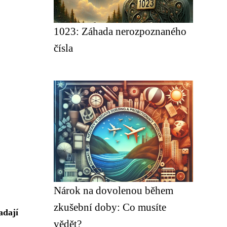
1023: Záhada nerozpoznaného
čísla
Nárok na dovolenou během
zkušební doby: Co musíte
adají
vědět?