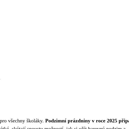
.
 pro všechny školáky.
Podzimní prázdniny v roce 2025 přip
rátké, skýtají spoustu možností, jak si užít barevný podzim a