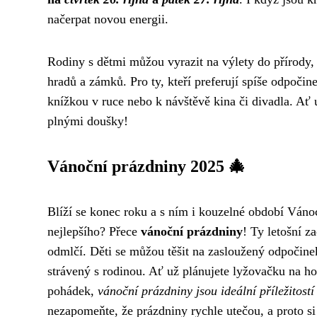
načerpat novou energii.
Rodiny s dětmi můžou vyrazit na výlety do přírody, 
hradů a zámků. Pro ty, kteří preferují spíše odpočine
knížkou v ruce nebo k návštěvě kina či divadla. Ať u
plnými doušky!
Vánoční prázdniny 2025 🎄
Blíží se konec roku a s ním i kouzelné období Vánoc
nejlepšího? Přece
vánoční prázdniny
! Ty letošní z
odmlčí. Děti se můžou těšit na zasloužený odpočin
strávený s rodinou. Ať už plánujete lyžovačku na h
pohádek,
vánoční prázdniny jsou ideální příležitost
nezapomeňte, že prázdniny rychle utečou, a proto si