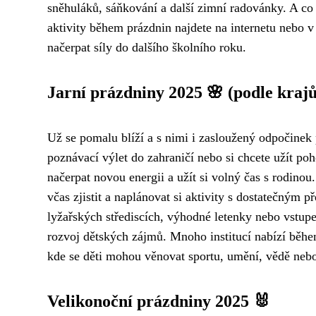
sněhuláků, sáňkování a další zimní radovánky. A co
aktivity během prázdnin najdete na internetu nebo v č
načerpat síly do dalšího školního roku.
Jarní prázdniny 2025 🌸 (podle krajů
Už se pomalu blíží a s nimi i zasloužený odpočinek
poznávací výlet do zahraničí nebo si chcete užít p
načerpat novou energii a užít si volný čas s rodinou
včas zjistit a naplánovat si aktivity s dostatečným p
lyžařských střediscích, výhodné letenky nebo vstupe
rozvoj dětských zájmů. Mnoho institucí nabízí běh
kde se děti mohou věnovat sportu, umění, vědě neb
Velikonoční prázdniny 2025 🐰