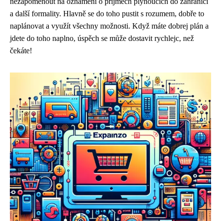
nezapomenout na oznámení o příjmech plynoucích do zahraničí
a další formality. Hlavně se do toho pustit s rozumem, dobře to
naplánovat a využít všechny možnosti. Když máte dobrej plán a
jdete do toho naplno, úspěch se může dostavit rychlejc, než
čekáte!