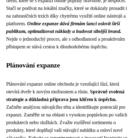
firem, které se s expanzí online popraly bravurně, je nespočet.
Stačí se podívat na lokální značky, které se dokázaly prosadit i
na zahraničních trzích díky chytrému využití online nástrojů a
platforem.
Online expanze dává firmám šanci oslovit širší
publikum, optimalizovat náklady a budovat silnější brand.
Nejde o jednoduchý proces, ale s odhodlaností a proaktivním
přístupem se stává cestou k dlouhodobému úspěchu.
Plánování expanze
Plánování expanze online obchodu je vzrušující fází, která
otevírá dveře k novým možnostem a růstu.
Správně zvolená
strategie a důkladná příprava jsou klíčem k úspěchu.
Začněte analýzou stávajícího trhu a identifikujte potenciál pro
expanzi. Zaměřte se na oblasti s vysokou poptávkou po vašich
produktech nebo službách. Zvažte rozšíření sortimentu o
produkty, které doplňují vaši stávající nabídku a osloví nové
zákazníky.
Nebojte se experimentovat a inovovat!
Inspirujte se