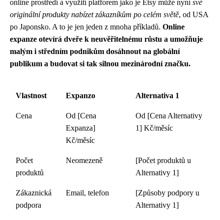
online prostředí a využití platforem jako je Etsy může nyní
své
originální produkty nabízet zákazníkům po celém světě
, od USA
po Japonsko. A to je jen jeden z mnoha příkladů.
Online
expanze otevírá dveře k neuvěřitelnému růstu a umožňuje
malým i středním podnikům dosáhnout na globální
publikum a budovat si tak silnou mezinárodní značku.
Vlastnost
Expanzo
Alternativa 1
Cena
Od [Cena
Od [Cena Alternativy
Expanza]
1] Kč/měsíc
Kč/měsíc
Počet
Neomezeně
[Počet produktů u
produktů
Alternativy 1]
Zákaznická
Email, telefon
[Způsoby podpory u
podpora
Alternativy 1]