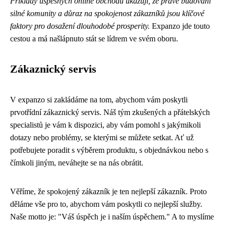
Příklady úspěšných online obchodů ukazují, že právě budování
silné komunity a důraz na spokojenost zákazníků jsou klíčové
faktory pro dosažení dlouhodobé prosperity.
Expanzo jde touto
cestou a má našlápnuto stát se lídrem ve svém oboru.
Zákaznický servis
V expanzo si zakládáme na tom, abychom vám poskytli
prvotřídní zákaznický servis. Náš tým zkušených a přátelských
specialistů je vám k dispozici, aby vám pomohl s jakýmikoli
dotazy nebo problémy, se kterými se můžete setkat. Ať už
potřebujete poradit s výběrem produktu, s objednávkou nebo s
čímkoli jiným, neváhejte se na nás obrátit.
Věříme, že spokojený zákazník je ten nejlepší zákazník. Proto
děláme vše pro to, abychom vám poskytli co nejlepší služby.
Naše motto je: "Váš úspěch je i naším úspěchem." A to myslíme