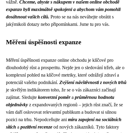
vážně.
Chceme, abyste s nákupem v našem online obchodě
expanzo byli maximálně spokojeni a abychom vám pomohli
dosáhnout vašich cílů.
Proto se na nás neváhejte obrátit s
jakýmikoli dotazy nebo připomínkami. Jsme tu pro vás.
Měření úspěšnosti expanze
Měření úspěšnosti expanze online obchodu je klíčové pro
dlouhodobý růst a prosperitu. Nejde jen o sledování tržeb, ale o
komplexní pohled na klíčové metriky, které odrážejí zdraví a
potenciál vašeho podnikání.
Zvýšení návštěvnosti z nových trhů
je skvělým indikátorem toho, že se o vás zákazníci začínají
zajímat. Sledujte
konverzní poměr
a
průměrnou hodnotu
objednávky
z expandovaných regionů – jejich růst značí, že se
vám daří oslovovat relevantní publikum a budovat si silnou
pozici na trhu. Nepodceňujte ani
míru zapojení na sociálních
sítích
a
pozitivní recenze
od nových zákazníků. Tyto faktory