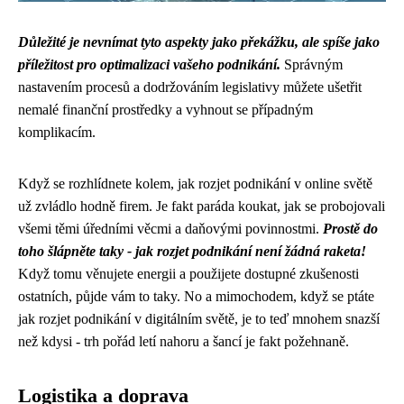
Důležité je nevnímat tyto aspekty jako překážku, ale spíše jako
příležitost pro optimalizaci vašeho podnikání.
Správným
nastavením procesů a dodržováním legislativy můžete ušetřit
nemalé finanční prostředky a vyhnout se případným
komplikacím.
Když se rozhlídnete kolem,
jak rozjet podnikání
v online světě
už zvládlo hodně firem. Je fakt paráda koukat, jak se probojovali
všemi těmi úředními věcmi a daňovými povinnostmi.
Prostě do
toho šlápněte taky - jak rozjet podnikání není žádná raketa!
Když tomu věnujete energii a použijete dostupné zkušenosti
ostatních, půjde vám to taky. No a mimochodem, když se ptáte
jak rozjet podnikání v digitálním světě, je to teď mnohem snazší
než kdysi - trh pořád letí nahoru a šancí je fakt požehnaně.
Logistika a doprava