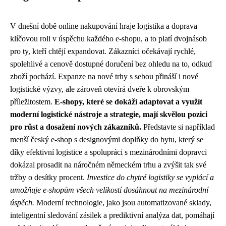
V dnešní době online nakupování hraje logistika a doprava
klíčovou roli v úspěchu každého e-shopu, a to platí dvojnásob
pro ty, kteří chtějí expandovat. Zákazníci očekávají rychlé,
spolehlivé a cenově dostupné doručení bez ohledu na to, odkud
zboží pochází. Expanze na nové trhy s sebou přináší i nové
logistické výzvy, ale zároveň otevírá dveře k obrovským
příležitostem.
E-shopy, které se dokáží adaptovat a využít
moderní logistické nástroje a strategie, mají skvělou pozici
pro růst a dosažení nových zákazníků.
Představte si například
menší český e-shop s designovými doplňky do bytu, který se
díky efektivní logistice a spolupráci s mezinárodními dopravci
dokázal prosadit na náročném německém trhu a zvýšit tak své
tržby o desítky procent.
Investice do chytré logistiky se vyplácí a
umožňuje e-shopům všech velikostí dosáhnout na mezinárodní
úspěch.
Moderní technologie, jako jsou automatizované sklady,
inteligentní sledování zásilek a prediktivní analýza dat, pomáhají