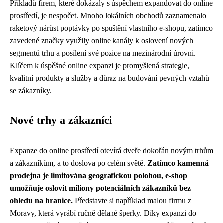
Příkladů firem, které dokázaly s úspěchem expandovat do online
prostředí, je nespočet. Mnoho lokálních obchodů zaznamenalo
raketový nárůst poptávky po spuštění vlastního e-shopu, zatímco
zavedené značky využily online kanály k oslovení nových
segmentů trhu a posílení své pozice na mezinárodní úrovni.
Klíčem k úspěšné online expanzi je promyšlená strategie,
kvalitní produkty a služby a důraz na budování pevných vztahů
se zákazníky.
Nové trhy a zákazníci
Expanze do online prostředí otevírá dveře dokořán novým trhům
a zákazníkům, a to doslova po celém světě.
Zatímco kamenná
prodejna je limitována geografickou polohou, e-shop
umožňuje oslovit miliony potenciálních zákazníků bez
ohledu na hranice.
Představte si například malou firmu z
Moravy, která vyrábí ručně dělané šperky. Díky expanzi do