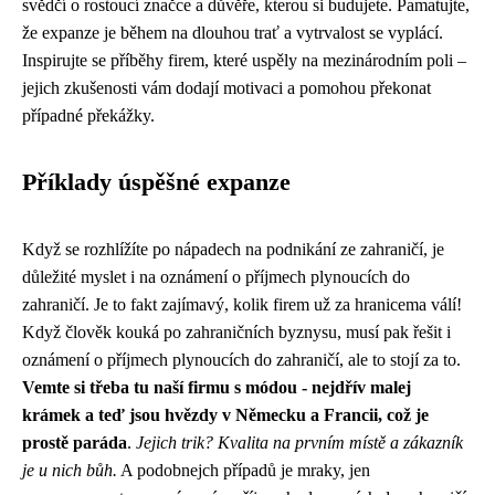
svědčí o rostoucí značce a důvěře, kterou si budujete. Pamatujte,
že expanze je během na dlouhou trať a vytrvalost se vyplácí.
Inspirujte se příběhy firem, které uspěly na mezinárodním poli –
jejich zkušenosti vám dodají motivaci a pomohou překonat
případné překážky.
Příklady úspěšné expanze
Když se rozhlížíte po
nápadech na podnikání ze zahraničí
, je
důležité myslet i na
oznámení o příjmech plynoucích do
zahraničí
. Je to fakt zajímavý, kolik firem už za hranicema válí!
Když člověk kouká po zahraničních byznysu, musí pak řešit i
oznámení o příjmech plynoucích do zahraničí, ale to stojí za to.
Vemte si třeba tu naší firmu s módou - nejdřív malej
krámek a teď jsou hvězdy v Německu a Francii, což je
prostě paráda
.
Jejich trik? Kvalita na prvním místě a zákazník
je u nich bůh.
A podobnejch případů je mraky, jen