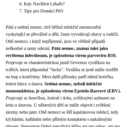
Kdy Navštívit Lékaře?
Tipy pro Domácí Péči
Pátá a sedmá nemoc, dvě běžná infekční onemocnění
vyskytující se převážně u dětí, často vyvolávají obavy u rodičů.
Obě nemoci, i když nepříjemné, jsou ve většině případů
neškodné a samy odezní.
Pátá nemoc, známá také jako
erythema infectiosum, je způsobena virem parvoviru B19.
Projevuje se charakteristickou jasně červenou vyrážkou na
tvářích, která připomíná "facku". Vyrážka se poté může rozšířit
na trup a končetiny. Mezi další příznaky patří mírná horečka,
bolest hlavy a únava.
Sedmá nemoc, neboli infekční
mononukleóza, je způsobena virem Epstein-Barrové (EBV).
Projevuje se horečkou, bolestí v krku, zvětšenými uzlinami na
krku a únavou.
U některých dětí se může objevit i zvětšení
sleziny nebo jater. Obě nemoci se šíří kapénkovou infekcí, tedy
kýcháním, kašláním nebo přímým kontaktem s nakaženými
slinami. Neexistuje žádná specifická léčba ani pro pátou, ani pro