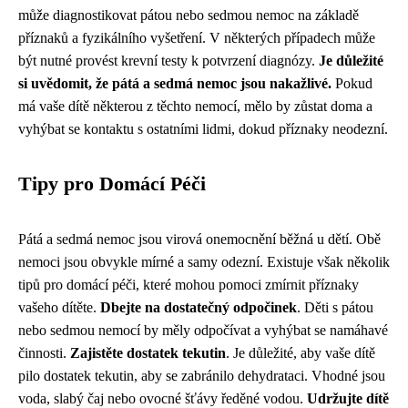
může diagnostikovat pátou nebo sedmou nemoc na základě
příznaků a fyzikálního vyšetření. V některých případech může
být nutné provést krevní testy k potvrzení diagnózy.
Je důležité
si uvědomit, že pátá a sedmá nemoc jsou nakažlivé.
Pokud
má vaše dítě některou z těchto nemocí, mělo by zůstat doma a
vyhýbat se kontaktu s ostatními lidmi, dokud příznaky neodezní.
Tipy pro Domácí Péči
Pátá a sedmá nemoc jsou virová onemocnění běžná u dětí. Obě
nemoci jsou obvykle mírné a samy odezní. Existuje však několik
tipů pro domácí péči, které mohou pomoci zmírnit příznaky
vašeho dítěte.
Dbejte na dostatečný odpočinek
. Děti s pátou
nebo sedmou nemocí by měly odpočívat a vyhýbat se namáhavé
činnosti.
Zajistěte dostatek tekutin
. Je důležité, aby vaše dítě
pilo dostatek tekutin, aby se zabránilo dehydrataci. Vhodné jsou
voda, slabý čaj nebo ovocné šťávy ředěné vodou.
Udržujte dítě