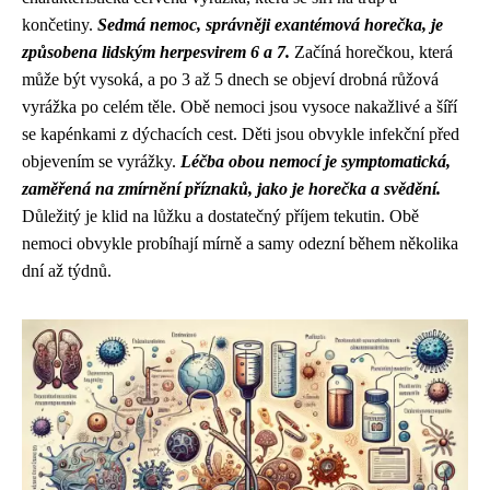
končetiny.
Sedmá nemoc, správněji exantémová horečka, je
způsobena lidským herpesvirem 6 a 7.
Začíná horečkou, která
může být vysoká, a po 3 až 5 dnech se objeví drobná růžová
vyrážka po celém těle. Obě nemoci jsou vysoce nakažlivé a šíří
se kapénkami z dýchacích cest. Děti jsou obvykle infekční před
objevením se vyrážky.
Léčba obou nemocí je symptomatická,
zaměřená na zmírnění příznaků, jako je horečka a svědění.
Důležitý je klid na lůžku a dostatečný příjem tekutin. Obě
nemoci obvykle probíhají mírně a samy odezní během několika
dní až týdnů.