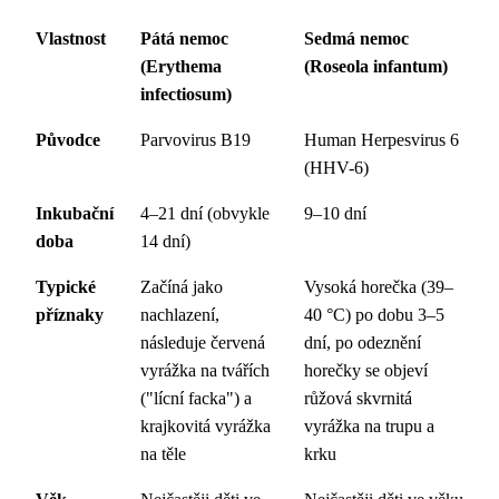
Vlastnost
Pátá nemoc
Sedmá nemoc
(Erythema
(Roseola infantum)
infectiosum)
Původce
Parvovirus B19
Human Herpesvirus 6
(HHV-6)
Inkubační
4–21 dní (obvykle
9–10 dní
doba
14 dní)
Typické
Začíná jako
Vysoká horečka (39–
příznaky
nachlazení,
40 °C) po dobu 3–5
následuje červená
dní, po odeznění
vyrážka na tvářích
horečky se objeví
("lícní facka") a
růžová skvrnitá
krajkovitá vyrážka
vyrážka na trupu a
na těle
krku