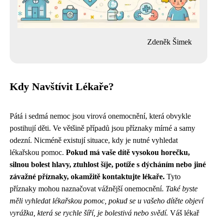
Zdeněk Šimek
Kdy Navštívit Lékaře?
Pátá i sedmá nemoc jsou virová onemocnění, která obvykle
postihují děti. Ve většině případů jsou příznaky mírné a samy
odezní. Nicméně existují situace, kdy je nutné vyhledat
lékařskou pomoc.
Pokud má vaše dítě vysokou horečku,
silnou bolest hlavy, ztuhlost šíje, potíže s dýcháním nebo jiné
závažné příznaky, okamžitě kontaktujte lékaře.
Tyto
příznaky mohou naznačovat vážnější onemocnění.
Také byste
měli vyhledat lékařskou pomoc, pokud se u vašeho dítěte objeví
vyrážka, která se rychle šíří, je bolestivá nebo svědí.
Váš lékař