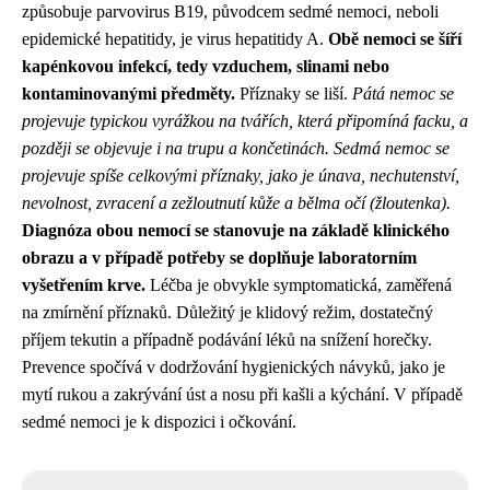
způsobuje parvovirus B19, původcem sedmé nemoci, neboli
epidemické hepatitidy, je virus hepatitidy A.
Obě nemoci se šíří
kapénkovou infekcí, tedy vzduchem, slinami nebo
kontaminovanými předměty.
Příznaky se liší.
Pátá nemoc se
projevuje typickou vyrážkou na tvářích, která připomíná facku, a
později se objevuje i na trupu a končetinách.
Sedmá nemoc se
projevuje spíše celkovými příznaky, jako je únava, nechutenství,
nevolnost, zvracení a zežloutnutí kůže a bělma očí (žloutenka).
Diagnóza obou nemocí se stanovuje na základě klinického
obrazu a v případě potřeby se doplňuje laboratorním
vyšetřením krve.
Léčba je obvykle symptomatická, zaměřená
na zmírnění příznaků. Důležitý je klidový režim, dostatečný
příjem tekutin a případně podávání léků na snížení horečky.
Prevence spočívá v dodržování hygienických návyků, jako je
mytí rukou a zakrývání úst a nosu při kašli a kýchání. V případě
sedmé nemoci je k dispozici i očkování.