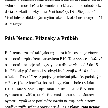
sedmou nemoc. Léčba je symptomatická a zahrnuje odpočinek,
dostatek tekutin a léky na snížení horečky. Důležité je zabránit
šíření infekce důkladným mytím rukou a izolací nemocných dětí
od zdravých.
Pátá Nemoc: Příznaky a Průběh
Pátá nemoc, známá také jako erythema infectiosum, je virové
onemocnění způsobené parvovirem B19. Toto vysoce nakažlivé
onemocnění se nejčastěji vyskytuje u dětí ve věku od 5 do 15
let. Příznaky páté nemoci se obvykle objevují 4 až 14 dní po
nakažení.
První fáze
se projevuje mírnými příznaky podobnými
chřipce, jako je horečka, bolest hlavy, rýma a bolest v krku.
Druhá fáze
se vyznačuje charakteristickou jasně červenou
vyrážkou na tvářích, která připomíná "facku od pohádkové
bytosti". Vyrážka se poté může rozšířit na trup, paže a nohy.
Vyrážka může svědit a obvykle trvá 1 až 3 týdny.
Pátá nemoc