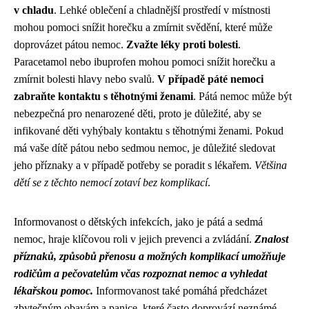
v chladu
. Lehké oblečení a chladnější prostředí v místnosti
mohou pomoci snížit horečku a zmírnit svědění, které může
doprovázet pátou nemoc.
Zvažte léky proti bolesti
.
Paracetamol nebo ibuprofen mohou pomoci snížit horečku a
zmírnit bolesti hlavy nebo svalů.
V případě páté nemoci
zabraňte kontaktu s těhotnými ženami
. Pátá nemoc může být
nebezpečná pro nenarozené děti, proto je důležité, aby se
infikované děti vyhýbaly kontaktu s těhotnými ženami. Pokud
má vaše dítě pátou nebo sedmou nemoc, je důležité sledovat
jeho příznaky a v případě potřeby se poradit s lékařem.
Většina
dětí se z těchto nemocí zotaví bez komplikací
.
Informovanost o dětských infekcích, jako je pátá a sedmá
nemoc, hraje klíčovou roli v jejich prevenci a zvládání.
Znalost
příznaků, způsobů přenosu a možných komplikací umožňuje
rodičům a pečovatelům včas rozpoznat nemoc a vyhledat
lékařskou pomoc.
Informovanost také pomáhá předcházet
zbytečným obavám a panice, které často doprovází neznámé