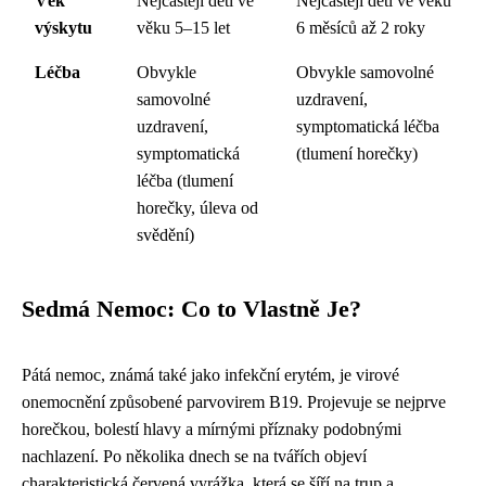
Věk
Nejčastěji děti ve
Nejčastěji děti ve věku
výskytu
věku 5–15 let
6 měsíců až 2 roky
Léčba
Obvykle
Obvykle samovolné
samovolné
uzdravení,
uzdravení,
symptomatická léčba
symptomatická
(tlumení horečky)
léčba (tlumení
horečky, úleva od
svědění)
Sedmá Nemoc: Co to Vlastně Je?
Pátá nemoc, známá také jako infekční erytém, je virové
onemocnění způsobené parvovirem B19. Projevuje se nejprve
horečkou, bolestí hlavy a mírnými příznaky podobnými
nachlazení. Po několika dnech se na tvářích objeví
charakteristická červená vyrážka, která se šíří na trup a