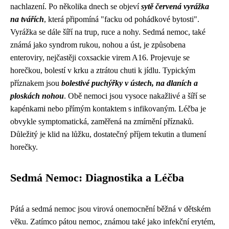
nachlazení. Po několika dnech se objeví
sytě červená vyrážka
na tvářích
, která připomíná "facku od pohádkové bytosti".
Vyrážka se dále šíří na trup, ruce a nohy. Sedmá nemoc, také
známá jako syndrom rukou, nohou a úst, je způsobena
enteroviry, nejčastěji coxsackie virem A16. Projevuje se
horečkou, bolestí v krku a ztrátou chuti k jídlu. Typickým
příznakem jsou
bolestivé puchýřky v ústech, na dlaních a
ploskách nohou
. Obě nemoci jsou vysoce nakažlivé a šíří se
kapénkami nebo přímým kontaktem s infikovaným. Léčba je
obvykle symptomatická, zaměřená na zmírnění příznaků.
Důležitý je klid na lůžku, dostatečný příjem tekutin a tlumení
horečky.
Sedmá Nemoc: Diagnostika a Léčba
Pátá a sedmá nemoc jsou virová onemocnění běžná v dětském
věku. Zatímco pátou nemoc, známou také jako infekční erytém,