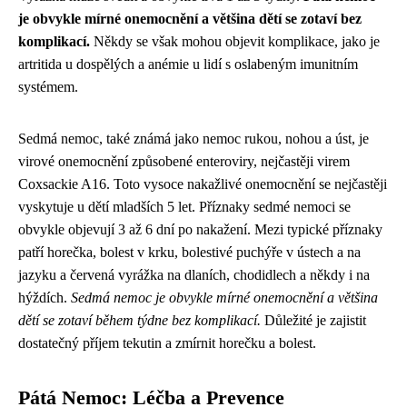
je obvykle mírné onemocnění a většina dětí se zotaví bez
komplikací.
Někdy se však mohou objevit komplikace, jako je
artritida u dospělých a anémie u lidí s oslabeným imunitním
systémem.
Sedmá nemoc, také známá jako nemoc rukou, nohou a úst, je
virové onemocnění způsobené enteroviry, nejčastěji virem
Coxsackie A16. Toto vysoce nakažlivé onemocnění se nejčastěji
vyskytuje u dětí mladších 5 let. Příznaky sedmé nemoci se
obvykle objevují 3 až 6 dní po nakažení. Mezi typické příznaky
patří horečka, bolest v krku, bolestivé puchýře v ústech a na
jazyku a červená vyrážka na dlaních, chodidlech a někdy i na
hýždích.
Sedmá nemoc je obvykle mírné onemocnění a většina
dětí se zotaví během týdne bez komplikací.
Důležité je zajistit
dostatečný příjem tekutin a zmírnit horečku a bolest.
Pátá Nemoc: Léčba a Prevence