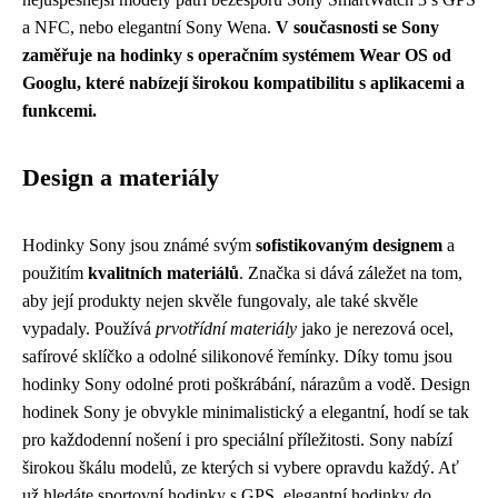
a NFC, nebo elegantní Sony Wena.
V současnosti se Sony
zaměřuje na hodinky s operačním systémem Wear OS od
Googlu, které nabízejí širokou kompatibilitu s aplikacemi a
funkcemi.
Design a materiály
Hodinky Sony jsou známé svým
sofistikovaným designem
a
použitím
kvalitních materiálů
. Značka si dává záležet na tom,
aby její produkty nejen skvěle fungovaly, ale také skvěle
vypadaly. Používá
prvotřídní materiály
jako je nerezová ocel,
safírové sklíčko a odolné silikonové řemínky. Díky tomu jsou
hodinky Sony odolné proti poškrábání, nárazům a vodě. Design
hodinek Sony je obvykle minimalistický a elegantní, hodí se tak
pro každodenní nošení i pro speciální příležitosti. Sony nabízí
širokou škálu modelů, ze kterých si vybere opravdu každý. Ať
už hledáte sportovní hodinky s GPS, elegantní hodinky do