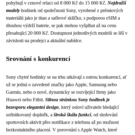
pohybují v cenové relaci od 8 000 Kč do 15 000 Kč.
Nejdražší
modely
hodinek od společnosti Sony, vyrobené z prémiových
materiálů jako je titan a safírové sklíčko, s podporou eSIM a
dlouhou výdrží baterie, se pak mohou vyšplhat až na cenu
přesahující 20 000 Kč. Dostupnost jednotlivých modelů se liší v
závislosti na prodejci a aktuální nabídce.
Srovnání s konkurencí
Sony chytré hodinky se na trhu utkávají s ostrou konkurencí, ať
už se jedná o zavedené značky jako Apple, Samsung nebo
Garmin, nebo o nové, dynamicky se rozvíjející firmy jako
Huawei nebo Fitbit.
Silnou stránkou Sony hodinek je
bezesporu elegantní design
, který osloví uživatele hledající
sofistikovaný doplněk, a
široká škála funkcí
, od sledování
sportovních aktivit přes notifikace z telefonu až po možnost
bezkontaktního placení. V porovnání s Apple Watch, které