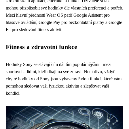
širokou škálu aplikací, ciferníků a funkcí. Uživatelé si tak
mohou přizpůsobit své hodinky dle vlastních preferencí a potřeb.
Mezi hlavní přednosti Wear OS patří Google Asistent pro
hlasové ovládání, Google Pay pro bezkontaktní platby a Google
Fit pro sledování fitness aktivit.
Fitness a zdravotní funkce
Hodinky Sony se stávají čím dál tím populárnějšími i mezi
sportovci a lidmi, kteří dbají na své zdraví. Není divu, vždyť
chytré hodinky od Sony jsou vybaveny řadou funkcí, které vám
pomohou sledovat vaši fyzickou aktivitu a zlepšovat vaši
kondici.