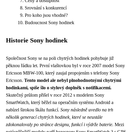
Ceny a dostupnost
Srovnání s konkurencí
Pro koho jsou vhodné?
Budoucnost Sony hodinek
Historie Sony hodinek
Společnost Sony se na poli chytrých hodinek pohybuje již
pěknou řádku let. První vlaštovkou byl v roce 2007 model Sony
Ericsson MBW-100, který zaujal propojením s telefony Sony
Ericsson.
Tento model ale nebyl plnohodnotnými chytrými
hodinkami, spíše šlo o stylový doplněk s notifikacemi.
Skutečný průlom přišel v roce 2012 s modelem Sony
SmartWatch, který běžel na operačním systému Android a
nabízel širokou škálu funkcí.
Sony následně uvedlo na trh
několik generací chytrých hodinek, které se neustále
zdokonalovaly po stránce designu, funkcí i výdrže baterie.
Mezi
nejúspěšnější modely patří bezesporu Sony SmartWatch 3 s GPS