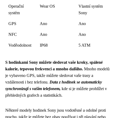
Operační
Wear OS
Vlastní systém
systém
Sony
GPS
Ano
Ano
NFC
Ano
Ano
Voděodolnost
IP68
5 ATM
S hodinkami Sony můžete sledovat vaše kroky, spálené
kalorie, tepovou frekvenci a mnoho dalšího.
Mnoho modelů
je vybaveno GPS, takže můžete sledovat vaše trasy a
vzdálenosti i bez telefonu.
Data z hodinek se automaticky
synchronizují s vaším telefonem,
kde si je můžete prohlížet v
přehledných grafech a statistikách.
Některé modely hodinek Sony jsou vodotěsné a odolné proti
prachu, takže je můžete bez obav používat i při plavání nebo