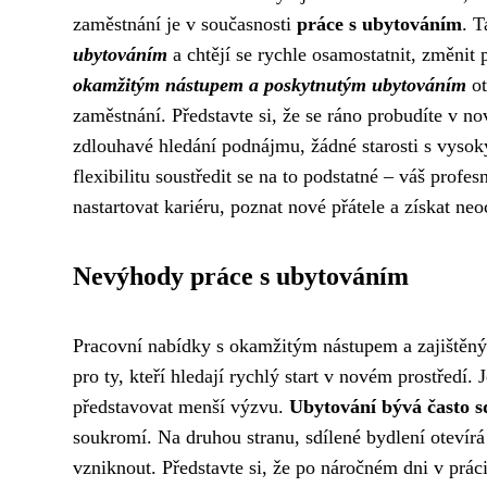
zaměstnání je v současnosti
práce s ubytováním
. T
ubytováním
a chtějí se rychle osamostatnit, změnit 
okamžitým nástupem a poskytnutým ubytováním
ot
zaměstnání. Představte si, že se ráno probudíte v n
zdlouhavé hledání podnájmu, žádné starosti s vyso
flexibilitu soustředit se na to podstatné – váš prof
nastartovat kariéru, poznat nové přátele a získat neo
Nevýhody práce s ubytováním
Pracovní nabídky s okamžitým nástupem a zajištěn
pro ty, kteří hledají rychlý start v novém prostředí.
představovat menší výzvu.
Ubytování bývá často sd
soukromí. Na druhou stranu, sdílené bydlení otevír
vzniknout. Představte si, že po náročném dni v práci 