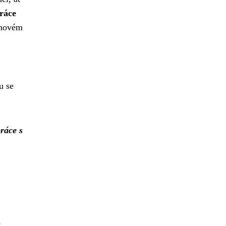
ráce
 novém
u se
ráce s
o