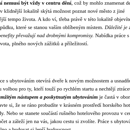
í nemusí být vždy v centru dění
, což by mohlo znamenat de
v klidnější lokalitě skýtá možnost poznat nové město z jiné
ější tempo života. A kdo ví, třeba právě v této lokalitě objevít
spůdku, které se stanou vaším oblíbeným místem.
Důležité je 
 benefity převažují nad drobnými kompromisy.
Nabídka práce s
ta, plného nových zážitků a příležitostí.
Práce s ubytováním otevírá dveře k novým možnostem a usnadň
 volbou pro ty, kteří touží po rychlém startu a nechtějí ztráce
amžitým nástupem a poskytnutým ubytováním
je častá v obo
avte si, že se ráno probudíte v krásném prostředí horského hot
dy. Nebo se stanete součástí rušného hotelového provozu v ce
čet a záleží jen na vás, jakou cestu si zvolíte. Práce s ubyto
lno a budovat si lepší budoucnost.