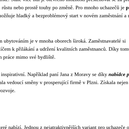
o růstu nebo prostě touhy po změně. Pro mnoho uchazečů je
p
možňuje hladký a bezproblémový start v novém zaměstnání a
 ubytováním je v mnoha oborech široká. Zaměstnavatelé si
 klíčem k přilákání a udržení kvalitních zaměstnanců. Díky tom
ím práce mimo své bydliště.
ou inspirativní. Například paní Jana z Moravy se díky
nabídce p
ala vedoucí směny v prosperující firmě v Plzni. Získala nejen
rozvoje.
teré nabízí. Jednou z nejatraktivnějších variant pro uchazeče 