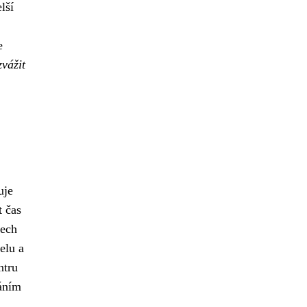
lší
e
zvážit
uje
t čas
rech
elu a
ntru
váním