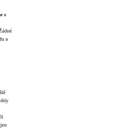
e s
 Žádné
du a
ště
mohly
li
ejen