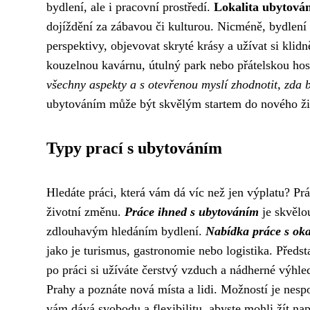
bydlení, ale i pracovní prostředí.
Lokalita ubytován
dojíždění za zábavou či kulturou. Nicméně, bydlení 
perspektivy, objevovat skryté krásy a užívat si klidn
kouzelnou kavárnu, útulný park nebo přátelskou ho
všechny aspekty a s otevřenou myslí zhodnotit, zda
ubytováním může být skvělým startem do nového živo
Typy prací s ubytováním
Hledáte práci, která vám dá víc než jen výplatu? 
životní změnu.
Práce ihned s ubytováním
je skvělou
zdlouhavým hledáním bydlení.
Nabídka práce s ok
jako je turismus, gastronomie nebo logistika. Předst
po práci si užíváte čerstvý vzduch a nádherné výhle
Prahy a poznáte nová místa a lidi. Možností je nespo
vám dává svobodu a flexibilitu, abyste mohli žít nap