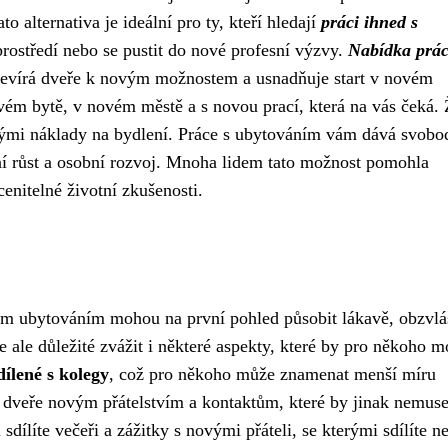
ato alternativa je ideální pro ty, kteří hledají
práci ihned s
prostředí nebo se pustit do nové profesní výzvy.
Nabídka prác
evírá dveře k novým možnostem a usnadňuje start v novém
ovém bytě, v novém městě a s novou prací, která na vás čeká.
kými náklady na bydlení. Práce s ubytováním vám dává svobo
esní růst a osobní rozvoj. Mnoha lidem tato možnost pomohla
cenitelné životní zkušenosti.
ým ubytováním mohou na první pohled působit lákavě, obzvlá
 Je ale důležité zvážit i některé aspekty, které by pro někoho 
ílené s kolegy
, což pro někoho může znamenat menší míru
á dveře novým přátelstvím a kontaktům, které by jinak nemuse
sdílíte večeři a zážitky s novými přáteli, se kterými sdílíte n